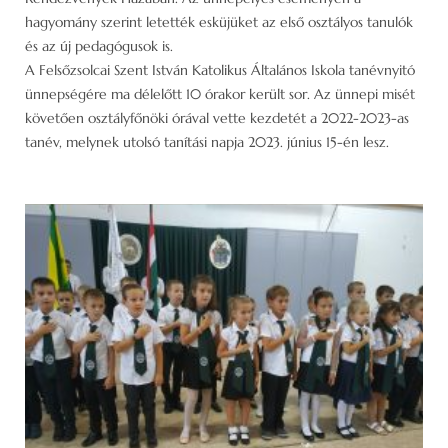
hagyomány szerint letették esküjüket az első osztályos tanulók
és az új pedagógusok is.
A Felsőzsolcai Szent István Katolikus Általános Iskola tanévnyitó
ünnepségére ma délelőtt 10 órakor került sor. Az ünnepi misét
követően osztályfőnöki órával vette kezdetét a 2022-2023-as
tanév, melynek utolsó tanítási napja 2023. június 15-én lesz.