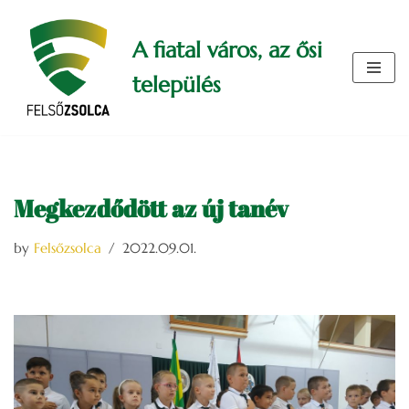
A fiatal város, az ősi
Skip
to
település
content
Megkezdődött az új tanév
by
Felsőzsolca
2022.09.01.