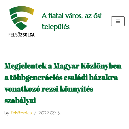
A fiatal város, az ősi
Skip
to
település
content
Megjelentek a Magyar Közlönyben
a többgenerációs családi házakra
vonatkozó rezsi könnyítés
szabályai
by
Felsőzsolca
2022.09.13.