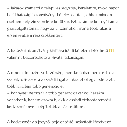
A lakások számáról a település jegyzője, kérelemre, nyolc napon
belül hatósági bizonyítványt köteles kiállítani, ehhez minden
esetben helyszíniszemlére kerül sor. Ezt aztán be kell nyújtani a
gázszolgáltatónak, hogy az új számlákon már a több lakásra
érvényesítse a rezsicsökkentést.
A hatósági bizonyítvány kiállítása iránti kérelem letölthető
ITT
,
valamint beszerezhető a Hivatal titkárságán.
A rendeletre azért volt szükség, mert korábban nem tért ki a
szabályozás azokra a családi ingatlanokra, ahol egy fedél alatt,
több lakásban több generáció él.
A könnyítés nemcsak a több generációs családi házakra
vonatkozik, hanem azokra is, akik a családi otthonteremtési
kedvezménnyel beépítették a ház tetőterét.
A kedvezmény a jegyzői bejelentéstől számított következő