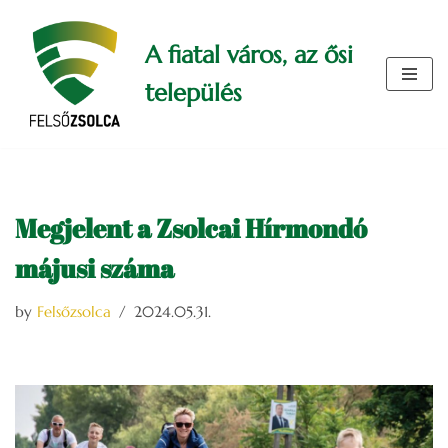
A fiatal város, az ősi
Skip
to
település
content
Megjelent a Zsolcai Hírmondó
májusi száma
by
Felsőzsolca
2024.05.31.