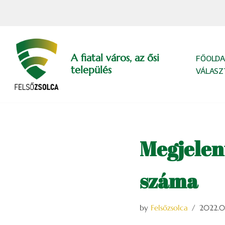
Skip
to
content
A fiatal város, az ősi
FŐOLDA
település
VÁLASZ
Megjelen
száma
by
Felsőzsolca
2022.0