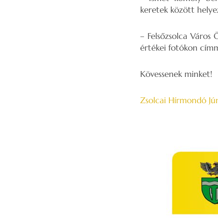
keretek között helyez
– Felsőzsolca Város 
értékei fotókon címm
Kövessenek minket!
Zsolcai Hírmondó Jú