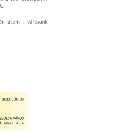
t.
 én látom” – városunk