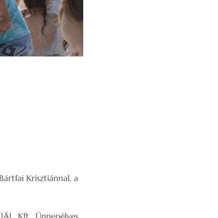
rtfai Krisztiánnal, a
XIÁL Kft. Ünnepélyes