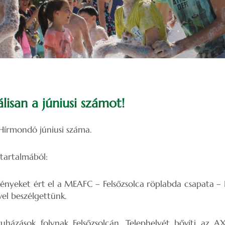
álisan a júniusi számot!
Hírmondó júniusi száma.
tartalmából:
ényeket ért el a MEAFC – Felsőzsolca röplabda csapata – Bá
el beszélgettünk.
házások folynak Felsőzsolcán. Telephelyét bővíti az A