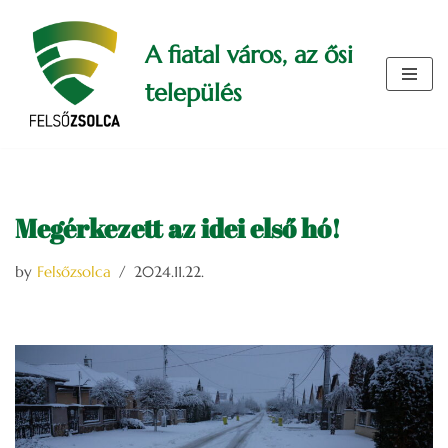
A fiatal város, az ősi
Skip
to
település
content
Megérkezett az idei első hó!
by
Felsőzsolca
2024.11.22.