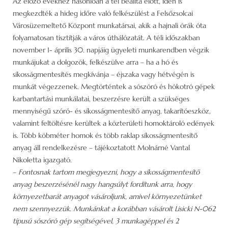
Az előző évekhez hasonlóan a tél beállta előtt, idén is
megkezdték a hideg időre való felkészülést a Felsőzsolcai
Városüzemeltető Központ munkatársai, akik a hajnali órák óta
folyamatosan tisztítják a város úthálózatát. A téli időszakban
november 1- április 30. napjáig ügyeleti munkarendben végzik
munkájukat a dolgozók, felkészülve arra – ha a hó és
síkosságmentesítés megkívánja – éjszaka vagy hétvégén is
munkát végezzenek. Megtörténtek a sószóró és hókotró gépek
karbantartási munkálatai, beszerzésre került a szükséges
mennyiségű szóró- és síkosságmentesítő anyag, takarítóeszköz,
valamint feltöltésre kerültek a közterületi homoktároló edények
is. Több köbméter homok és több raklap síkosságmentesítő
anyag áll rendelkezésre – tájékoztatott Molnárné Vantal
Nikoletta igazgató.
–
Fontosnak tartom megjegyezni, hogy a síkosságmentesítő
anyag beszerzésénél nagy hangsúlyt fordítunk arra, hogy
környezetbarát anyagot vásároljunk, amivel környezetünket
nem szennyezzük. Munkánkat a korábban vásárolt Lisicki N-062
típusú sószóró gép segítségével, 3 munkagéppel és 2