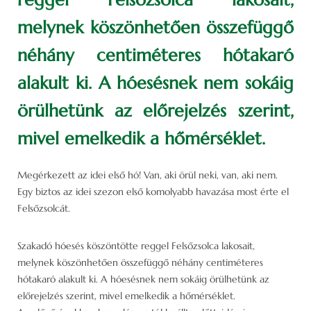
melynek köszönhetően összefüggő
néhány centiméteres hótakaró
alakult ki. A hóesésnek nem sokáig
örülhetünk az előrejelzés szerint,
mivel emelkedik a hőmérséklet.
Megérkezett az idei első hó! Van, aki örül neki, van, aki nem.
Egy biztos az idei szezon első komolyabb havazása most érte el
Felsőzsolcát.
Szakadó hóesés köszöntötte reggel Felsőzsolca lakosait,
melynek köszönhetően összefüggő néhány centiméteres
hótakaró alakult ki. A hóesésnek nem sokáig örülhetünk az
előrejelzés szerint, mivel emelkedik a hőmérséklet.