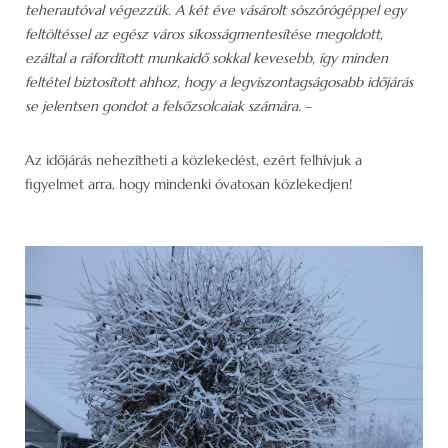
teherautóval végezzük. A két éve vásárolt sószórógéppel egy
feltöltéssel az egész város síkosságmentesítése megoldott,
ezáltal a ráfordított munkaidő sokkal kevesebb, így minden
feltétel biztosított ahhoz, hogy a legviszontagságosabb időjárás
se jelentsen gondot a felsőzsolcaiak számára.
–
Az időjárás nehezítheti a közlekedést, ezért felhívjuk a
figyelmet arra, hogy mindenki óvatosan közlekedjen!