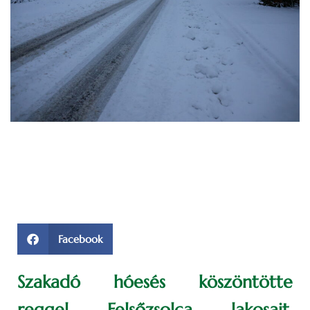
Facebook
Szakadó hóesés köszöntötte
reggel Felsőzsolca lakosait,