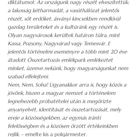
diktátumot. Az országunk nagy részét elveszítettük;
a lakosság kétharmadát, a vasúthálózat jelentős
részét, sőt erdőket, ásványi kincsekben rendkívül
gazdag területeket és a kultúránk egy részét is.
Olyan nagyvárosok kerültek határon túlra, mint
Kassa, Pozsony, Nagyvárad vagy Temesvár. E
jelentős történelmi eseményre a több mint 20 éve
átadott Összetartozás emlékpark emlékeztet
minket, üzenve nekünk, hogy magyarságunkat nem
szabad elfelejteni.
Nem, Nem, Soha!
Ugyanakkor arra is, hogy közös a
jövőnk, hiszen a magyar nemzet a történelem
legnehezebb próbatételei után is megőrizte
anyanyelvét, identitását és összetartozását, mely
ereje a közösségekben, az egymás iránti
felelősségben és a közösen őrzött értékeinkben
rejlik.
– emelte kis a polgármester.