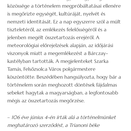
közössége a történelem megpróbáltatásai ellenére
is megőrizte egységét, kultúráját, nyelvét és
nemzeti identitását. Ez a nap egyszerre szól a múlt
tiszteletéről, az emlékezés felelősségéről és a
jelenben megélt összetartozás erejéről. A
meteorológiai előrejelzések alapján, az időjárási
viszonyok miatt a megemlékezést a Bárczay-
kastélyban tartották. A megjelenteket Szarka
Tamás, Felsőzsolca Város polgármestere
köszöntötte. Beszédében hangsúlyozta, hogy bár a
történelem során meghozott döntések fájdalmas
sebeket hagytak a magyarságban, a legfontosabb
mégis az összetartozás megőrzése.
–
106 éve június 4-én írták alá a történelmünket
meghatározó szerződést, a Trianoni béke