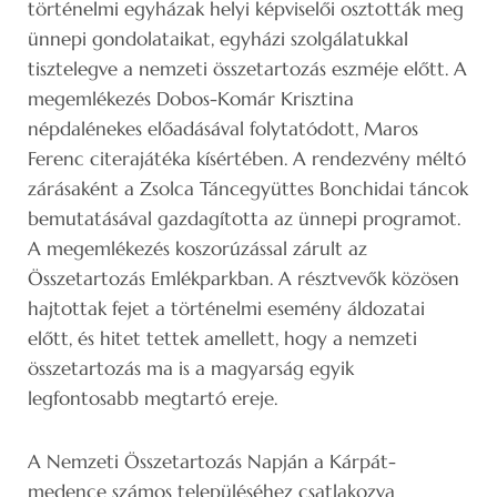
történelmi egyházak helyi képviselői osztották meg
ünnepi gondolataikat, egyházi szolgálatukkal
tisztelegve a nemzeti összetartozás eszméje előtt. A
megemlékezés Dobos-Komár Krisztina
népdalénekes előadásával folytatódott, Maros
Ferenc citerajátéka kísértében. A rendezvény méltó
zárásaként a Zsolca Táncegyüttes Bonchidai táncok
bemutatásával gazdagította az ünnepi programot.
A megemlékezés koszorúzással zárult az
Összetartozás Emlékparkban. A résztvevők közösen
hajtottak fejet a történelmi esemény áldozatai
előtt, és hitet tettek amellett, hogy a nemzeti
összetartozás ma is a magyarság egyik
legfontosabb megtartó ereje.
A Nemzeti Összetartozás Napján a Kárpát-
medence számos településéhez csatlakozva