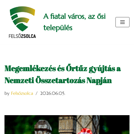
A fiatal város, az ősi
Skip
to
település
content
Megemlékezés és Őrtűz gyújtás a
Nemzeti Összetartozás Napján
by
Felsőzsolca
2026.06.05.