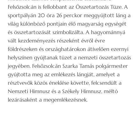
Felsőzsolcán is fellobbant az Összetartozás Tüze. A
sportpályán 20 óra 26 perckor meggyújtott láng a
világ különböző pontjain élő magyarság egységét
és összetartozását szimbolizálta. A hagyománnyá
vált kezdeményezés részeként évről évre
földrészeken és országhatárokon átívelően ezernyi
helyszínen gyújtanak tüzet a nemzeti összetartozás
jegyében. Felsőzsolcán Szarka Tamás polgármester
gyújtotta meg az emlékezés lángját, amelyet a
résztvevők közös éneklése követte, felcsendült a
Nemzeti Himnusz és a Székely Himnusz, méltó
lezárásaként a megemlékezésnek.