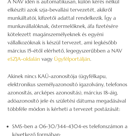
A NAV idén is automatikusan, külön kérés nélkül
elkészíti azok szja-bevallási tervezetét, akikről
munkáltatói, kifizetői adattal rendelkezik. Így a
munkavállalóknak, őstermelőknek, áfa fizetésére
kötelezett magánszemélyeknek és egyéni
vállalkozóknak is készül tervezet, ami legkésőbb
március 15-étől elérhető, legegyszerűbben a NAV
eSZJA-oldalán
vagy
Ügyfélportálján
.
Akinek nincs KAÜ-azonosítója (ügyfélkapu,
elektronikus személyazonosító igazolvány, telefonos
azonosítás, arcképes azonosítás), március 18-áig,
adóazonosító jele és születési dátuma megadásával
többféle módon is kérheti a tervezet postázását:
SMS-ben a 06-30/344-4304-es telefonszámon a
következő formában: