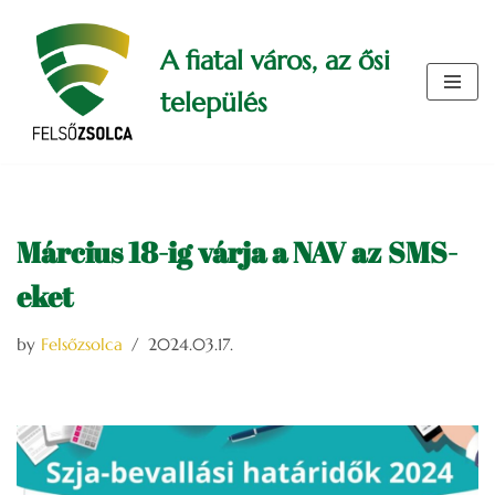
A fiatal város, az ősi
Skip
to
település
content
Március 18-ig várja a NAV az SMS-
eket
by
Felsőzsolca
2024.03.17.