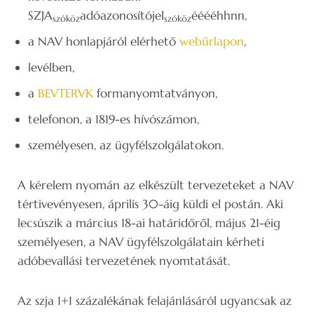
SZJA
adóazonosítójel
ééééhhnn,
szóköz
szóköz
a NAV honlapjáról elérhető
webűrlapon
,
levélben,
a
BEVTERVK
formanyomtatványon,
telefonon, a 1819-es hívószámon,
személyesen, az ügyfélszolgálatokon.
A kérelem nyomán az elkészült tervezeteket a NAV
tértivevényesen, április 30-áig küldi el postán. Aki
lecsúszik a március 18-ai határidőről, május 21-éig
személyesen, a NAV ügyfélszolgálatain kérheti
adóbevallási tervezetének nyomtatását.
Az szja 1+1 százalékának felajánlásáról ugyancsak az