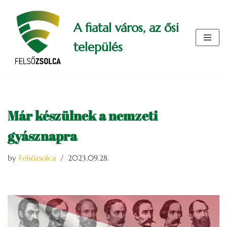
A fiatal város, az ősi
Skip
to
település
content
Már készülnek a nemzeti
gyásznapra
by
Felsőzsolca
2023.09.28.