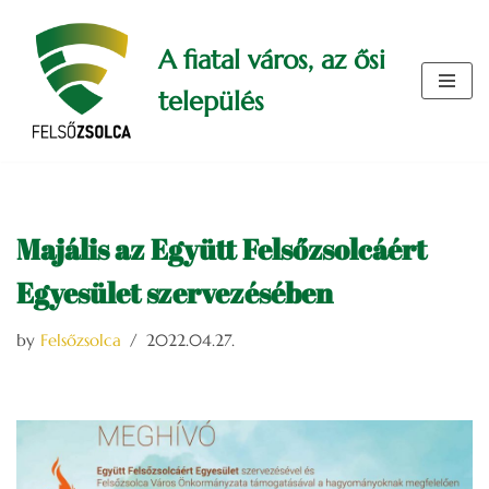
A fiatal város, az ősi
Skip
to
település
content
Majális az Együtt Felsőzsolcáért
Egyesület szervezésében
by
Felsőzsolca
2022.04.27.