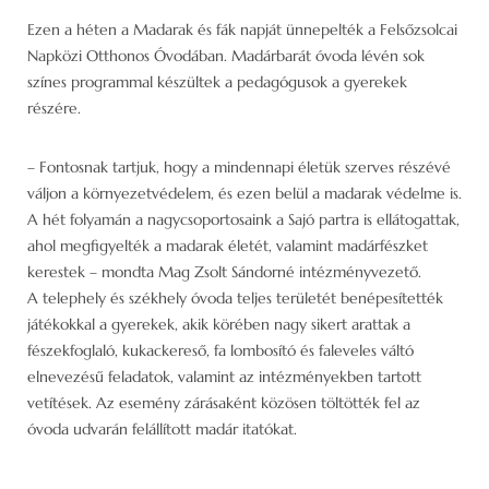
Ezen a héten a Madarak és fák napját ünnepelték a Felsőzsolcai
Napközi Otthonos Óvodában. Madárbarát óvoda lévén sok
színes programmal készültek a pedagógusok a gyerekek
részére.
– Fontosnak tartjuk, hogy a mindennapi életük szerves részévé
váljon a környezetvédelem, és ezen belül a madarak védelme is.
A hét folyamán a nagycsoportosaink a Sajó partra is ellátogattak,
ahol megfigyelték a madarak életét, valamint madárfészket
kerestek – mondta Mag Zsolt Sándorné intézményvezető.
A telephely és székhely óvoda teljes területét benépesítették
játékokkal a gyerekek, akik körében nagy sikert arattak a
fészekfoglaló, kukackereső, fa lombosító és faleveles váltó
elnevezésű feladatok, valamint az intézményekben tartott
vetítések. Az esemény zárásaként közösen töltötték fel az
óvoda udvarán felállított madár itatókat.