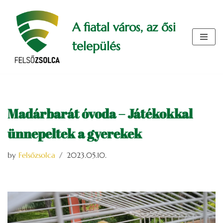
A fiatal város, az ősi
Skip
to
település
content
Madárbarát óvoda – Játékokkal
ünnepeltek a gyerekek
by
Felsőzsolca
2023.05.10.