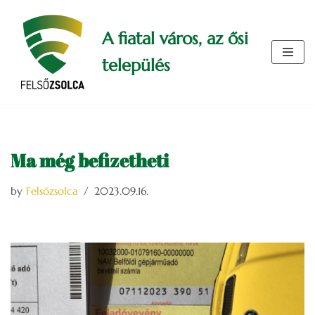
A fiatal város, az ősi
Skip
to
település
content
Ma még befizetheti
by
Felsőzsolca
2023.09.16.