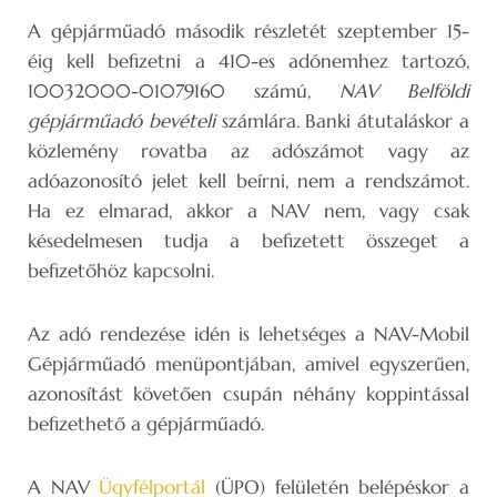
A gépjárműadó második részletét szeptember 15-
éig kell befizetni a 410-es adónemhez tartozó,
10032000-01079160 számú,
NAV Belföldi
gépjárműadó bevételi
számlára. Banki átutaláskor a
közlemény rovatba az adószámot vagy az
adóazonosító jelet kell beírni, nem a rendszámot.
Ha ez elmarad, akkor a NAV nem, vagy csak
késedelmesen tudja a befizetett összeget a
befizetőhöz kapcsolni.
Az adó rendezése idén is lehetséges a NAV-Mobil
Gépjárműadó menüpontjában, amivel egyszerűen,
azonosítást követően csupán néhány koppintással
befizethető a gépjárműadó.
A NAV
Ügyfélportál
(ÜPO) felületén belépéskor a