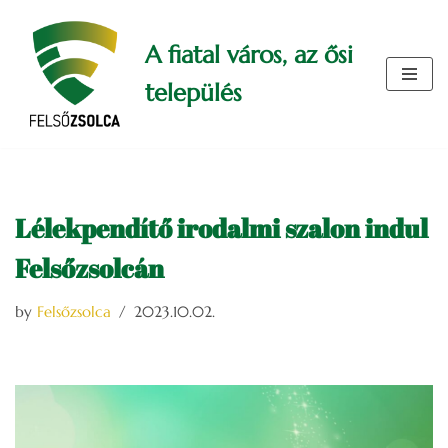
A fiatal város, az ősi
Skip
to
település
content
Lélekpendítő irodalmi szalon indul
Felsőzsolcán
by
Felsőzsolca
2023.10.02.