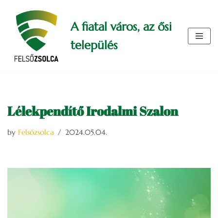
A fiatal város, az ősi
Skip
to
település
content
Lélekpendítő Irodalmi Szalon
by
Felsőzsolca
2024.05.04.