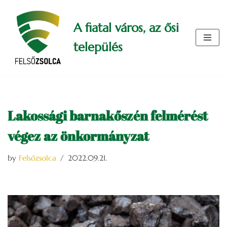
A fiatal város, az ősi
Skip
to
település
content
Lakossági barnakőszén felmérést
végez az önkormányzat
by
Felsőzsolca
2022.09.21.