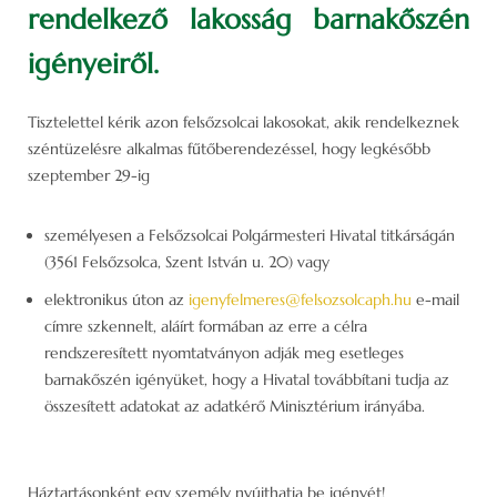
rendelkező lakosság barnakőszén
igényeiről.
Tisztelettel kérik azon felsőzsolcai lakosokat, akik rendelkeznek
széntüzelésre alkalmas fűtőberendezéssel, hogy legkésőbb
szeptember 29-ig
személyesen a Felsőzsolcai Polgármesteri Hivatal titkárságán
(3561 Felsőzsolca, Szent István u. 20) vagy
elektronikus úton az
igenyfelmeres@felsozsolcaph.hu
e-mail
címre szkennelt, aláírt formában az erre a célra
rendszeresített nyomtatványon adják meg esetleges
barnakőszén igényüket, hogy a Hivatal továbbítani tudja az
összesített adatokat az adatkérő Minisztérium irányába.
Háztartásonként egy személy nyújthatja be igényét!