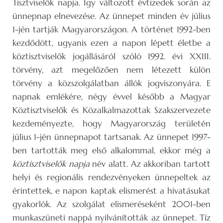
Tisztviselők napja. Így változott évtizedek során az
ünnepnap elnevezése. Az ünnepet minden év július
1-jén tartják Magyarországon. A történet 1992-ben
kezdődött, ugyanis ezen a napon lépett életbe a
köztisztviselők jogállásáról szóló 1992. évi XXIII.
törvény, azt megelőzően nem létezett külön
törvény a közszolgálatban állók jogviszonyára. E
napnak emlékére, négy évvel később a Magyar
Köztisztviselők és Közalkalmazottak Szakszervezete
kezdeményezte, hogy Magyarország területén
július 1-jén ünnepnapot tartsanak. Az ünnepet 1997-
ben tartották meg első alkalommal, ekkor még a
köztisztviselők napja
név alatt. Az akkoriban tartott
helyi és regionális rendezvényeken ünnepeltek az
érintettek, e napon kaptak elismerést a hivatásukat
gyakorlók. Az szolgálat elismeréseként 2001-ben
munkaszüneti nappá nyilvánították az ünnepet. Tíz