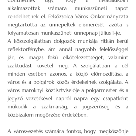
alkalmazottak számára munkaszüneti napot
rendelhetnek el. Felsőzsolca Város Önkormányzata
megtartotta az ünnepeltek elismerését, azóta is
folyamatosan munkaszüneti ünnepnap július 1-je.
A közszolgálatban dolgozók munkája ritkán kerül
reflektorfénybe, ám annál nagyobb felelősséggel
jár, és magas fokú elkötelezettséget, valamint
szaktudást követel meg. A szolgálatban a cél
minden esetben azonos, a közjó előmozdítása, a
város és a polgárok közös érdekeinek szolgálata. A
város maroknyi köztisztviselője a polgármester és a
jegyző vezetésével napról napra egy csapatként
működik a szakmaiság, a jogszerűség és a
közbizalom megőrzése érdekében.
A városvezetés számára fontos, hogy megköszönje