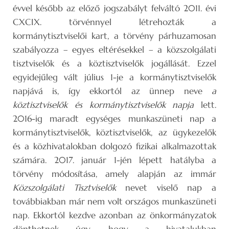
évvel később az előző jogszabályt felváltó 2011. évi
CXCIX. törvénnyel létrehozták a
kormánytisztviselői kart, a törvény párhuzamosan
szabályozza – egyes eltérésekkel – a közszolgálati
tisztviselők és a köztisztviselők jogállását. Ezzel
egyidejűleg vált július 1-je a kormánytisztviselők
napjává is, így ekkortól az ünnep neve
a
köztisztviselők és kormánytisztviselők napja
lett.
2016-ig maradt egységes munkaszüneti nap a
kormánytisztviselők, köztisztviselők, az ügykezelők
és a közhivatalokban dolgozó fizikai alkalmazottak
számára. 2017. január 1-jén lépett hatályba a
törvény módosítása, amely alapján az immár
Közszolgálati Tisztviselők
nevet viselő nap a
továbbiakban már nem volt országos munkaszüneti
nap. Ekkortól kezdve azonban az önkormányzatok
dönthetnek úgy, hogy a hivatalukban