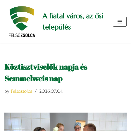
A fiatal város, az ősi
Skip
to
település
content
Köztisztviselők napja és
Semmelweis nap
by
Felsőzsolca
2026.07.01.