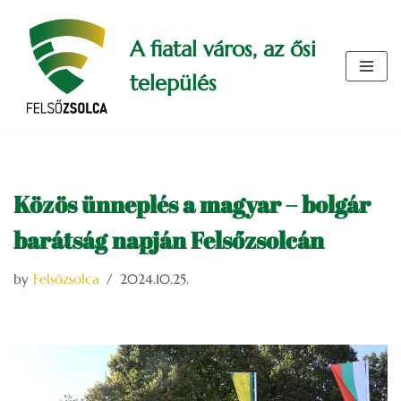
A fiatal város, az ősi
Skip
to
település
content
Közös ünneplés a magyar – bolgár
barátság napján Felsőzsolcán
by
Felsőzsolca
2024.10.25.