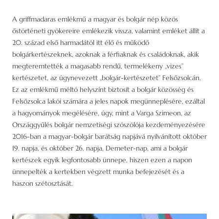
A griffmadaras emlékmű a magyar és bolgár nép közös
őstörténeti gyökereire emlékezik vissza, valamint emléket állít a
20. század első harmadától itt élő és működő
bolgárkertészeknek, azoknak a férfiaknak és családoknak, akik
megteremtették a magasabb rendű, termelékeny „vizes”
kertészetet, az úgynevezett „bolgár-kertészetet” Felsőzsolcán.
Ez az emlékmű méltó helyszínt biztosít a bolgár közösség és
Felsőzsolca lakói számára a jeles napok megünneplésére, ezáltal
a hagyományok megélésére, úgy, mint a Varga Szimeon, az
Országgyűlés bolgár nemzetiségi szószólója kezdeményezésére
2016-ban a magyar-bolgár barátság napjává nyilvánított október
19. napja, és október 26. napja, Demeter-nap, ami a bolgár
kertészek egyik legfontosabb ünnepe, hiszen ezen a napon
ünnepelték a kertekben végzett munka befejezését és a
haszon szétosztását.