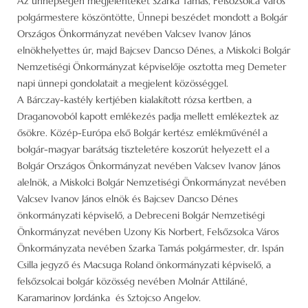
Az ünnepségen megjelenteket Szarka Tamás, Felsőzsolca Város
polgármestere köszöntötte, Ünnepi beszédet mondott a Bolgár
Országos Önkormányzat nevében Valcsev Ivanov János
elnökhelyettes úr, majd Bajcsev Dancso Dénes, a Miskolci Bolgár
Nemzetiségi Önkormányzat képviselője osztotta meg Demeter
napi ünnepi gondolatait a megjelent közösséggel.
A Bárczay-kastély kertjében kialakított rózsa kertben, a
Draganovoból kapott emlékezés padja mellett emlékeztek az
ősökre. Közép-Európa első Bolgár kertész emlékművénél a
bolgár-magyar barátság tiszteletére koszorút helyezett el a
Bolgár Országos Önkormányzat nevében Valcsev Ivanov János
alelnök, a Miskolci Bolgár Nemzetiségi Önkormányzat nevében
Valcsev Ivanov János elnök és Bajcsev Dancso Dénes
önkormányzati képviselő, a Debreceni Bolgár Nemzetiségi
Önkormányzat nevében Uzony Kis Norbert, Felsőzsolca Város
Önkormányzata nevében Szarka Tamás polgármester, dr. Ispán
Csilla jegyző és Macsuga Roland önkormányzati képviselő, a
felsőzsolcai bolgár közösség nevében Molnár Attiláné,
Karamarinov Jordánka és Sztojcso Angelov.