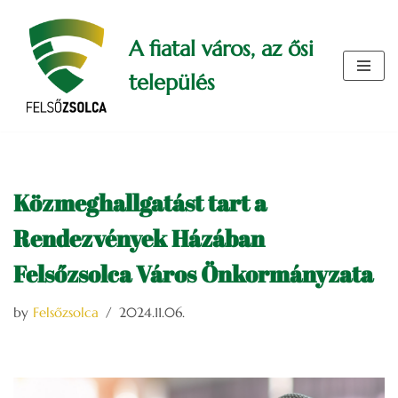
A fiatal város, az ősi
Skip
to
település
content
Közmeghallgatást tart a
Rendezvények Házában
Felsőzsolca Város Önkormányzata
by
Felsőzsolca
2024.11.06.