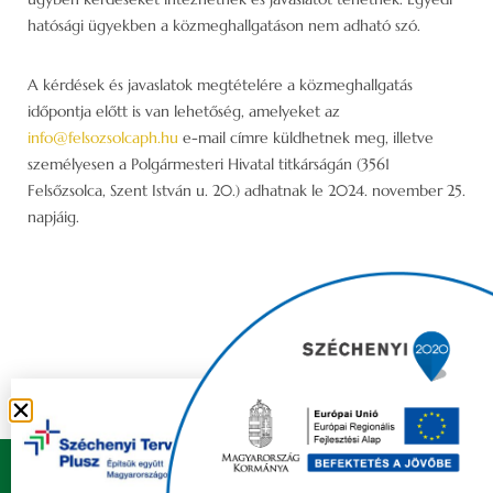
hatósági ügyekben a közmeghallgatáson nem adható szó.
A kérdések és javaslatok megtételére a közmeghallgatás
időpontja előtt is van lehetőség, amelyeket az
info@felsozsolcaph.hu
e-mail címre küldhetnek meg, illetve
személyesen a Polgármesteri Hivatal titkárságán (3561
Felsőzsolca, Szent István u. 20.) adhatnak le 2024. november 25.
napjáig.
Copyright © 2021 FELSŐZSOLCA ÖNKORMÁNYZAT |
Készítette
Ju-Ditta Webdesign