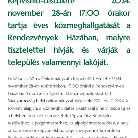
Képviselő-testülete 2024.
november 28-án 17:00 órakor
tartja éves közmeghallgatását a
Rendezvények Házában, melyre
tisztelettel hívják és várják a
település valamennyi lakóját.
Felsőzsolca Város Önkormányzata Képviselő-testülete 2024.
november 28-án (csütörtökön) 17.00 órától a Rendezvények
Házában (Felsőzsolca, Sport u. 1.) közmeghallgatást tart.
Magyarország helyi önkormányzatairól szóló 2011. évi CLXXXIX.
törvény alapján: a közmeghallgatás alkalmával a helyi lakosság és
a helyben érdekelt szervezetek képviselői a Képviselő-
testülethez, a polgármesterhez, az alpolgármesterekhez, a helyi
önkormányzati képviselőkhöz vagy a jegyzőhöz közérdekű
ügyben kérdéseket intézhetnek és javaslatot tehetnek. Egyedi