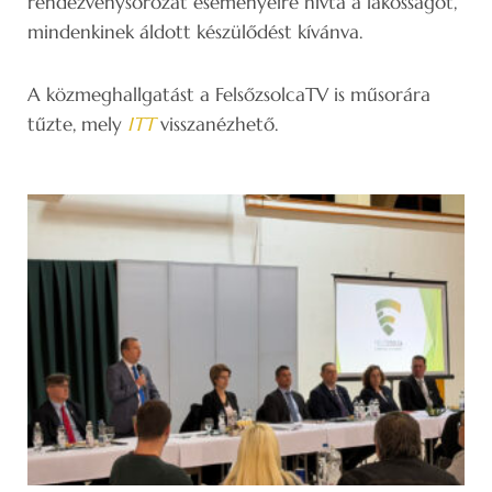
rendezvénysorozat eseményeire hívta a lakosságot,
mindenkinek áldott készülődést kívánva.
A közmeghallgatást a FelsőzsolcaTV is műsorára
tűzte, mely
ITT
visszanézhető.