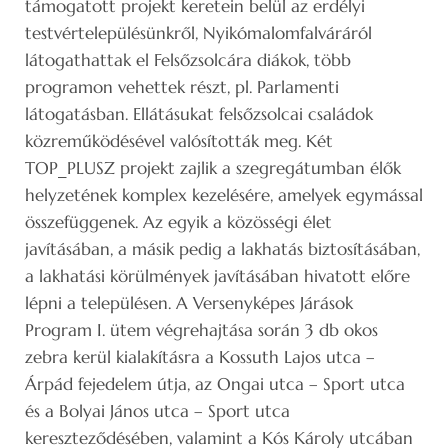
támogatott projekt keretein belül az erdélyi
testvértelepülésünkről, Nyikómalomfalváráról
látogathattak el Felsőzsolcára diákok, több
programon vehettek részt, pl. Parlamenti
látogatásban. Ellátásukat felsőzsolcai családok
közreműködésével valósították meg. Két
TOP_PLUSZ projekt zajlik a szegregátumban élők
helyzetének komplex kezelésére, amelyek egymással
összefüggenek. Az egyik a közösségi élet
javításában, a másik pedig a lakhatás biztosításában,
a lakhatási körülmények javításában hivatott előre
lépni a településen. A Versenyképes Járások
Program I. ütem végrehajtása során 3 db okos
zebra kerül kialakításra a Kossuth Lajos utca –
Árpád fejedelem útja, az Ongai utca – Sport utca
és a Bolyai János utca – Sport utca
kereszteződésében, valamint a Kós Károly utcában