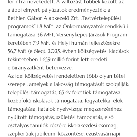
forintra növekedett. A változást többek között az
alábbi elnyert pályázatok eredményezték: a
Bethlen Gábor Alapkezelő Zrt. „Testvértelepülési
programok” 1,8 MFt, az Önkormányzatok rendkívüli
támogatása 36 MFt, Versenyképes Járások Program
keretében 7,9 MFt és Helyi humán fejlesztésekre
56,7 Mft (előleg). 2025. évben költségvetési kiadások
tekintetében 1 659 millió forint lett eredeti
előirányzatként betervezve.
Az idei költségvetési rendeletben több olyan tétel
szerepel, amelyek a lakosság támogatását szolgálják:
települési támogatás, 65 év felettiek támogatása,
középfokú iskolások támogatása, fogyatékkal élők
támogatása, fiatalok nyelvvizsga megszerzéséhez
nyújtott támogatás, születési támogatás, első
osztályos tanulók részére iskolakezdési csomag,
szépkorúak jubileumi köszöntése, ezüstvasárnapi