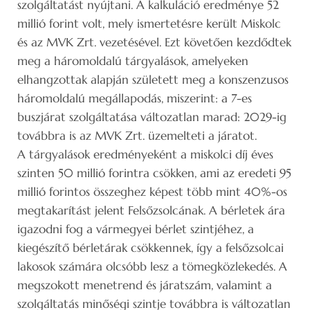
szolgáltatást nyújtani. A kalkuláció eredménye 52
millió forint volt, mely ismertetésre került Miskolc
és az MVK Zrt. vezetésével. Ezt követően kezdődtek
meg a háromoldalú tárgyalások, amelyeken
elhangzottak alapján született meg a konszenzusos
háromoldalú megállapodás, miszerint: a 7-es
buszjárat szolgáltatása változatlan marad: 2029-ig
továbbra is az MVK Zrt. üzemelteti a járatot.
A tárgyalások eredményeként a miskolci díj éves
szinten 50 millió forintra csökken, ami az eredeti 95
millió forintos összeghez képest több mint 40%-os
megtakarítást jelent Felsőzsolcának. A bérletek ára
igazodni fog a vármegyei bérlet szintjéhez, a
kiegészítő bérletárak csökkennek, így a felsőzsolcai
lakosok számára olcsóbb lesz a tömegközlekedés. A
megszokott menetrend és járatszám, valamint a
szolgáltatás minőségi szintje továbbra is változatlan