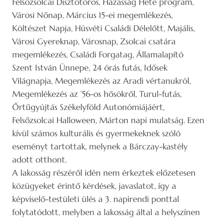
Felsőzsolcai Disztótoros, Házasság Hete program,
Városi Nőnap, Március 15-ei megemlékezés,
Költészet Napja, Húsvéti Családi Délelőtt, Majális,
Városi Gyereknap, Városnap, Zsolcai csatára
megemlékezés, Családi Forgatag, Államalapító
Szent István Ünnepe, 24 órás futás, Idősek
Világnapja, Megemlékezés az Aradi vértanukról,
Megemlékezés az ’56-os hősökről, Turul-futás,
Őrtűgyújtás Székelyföld Autonómiájáért,
Felsőzsolcai Halloween, Márton napi mulatság. Ezen
kívül számos kulturális és gyermekeknek szóló
eseményt tartottak, melynek a Bárczay-kastély
adott otthont.
A lakosság részéről idén nem érkeztek előzetesen
közügyeket érintő kérdések, javaslatot, így a
képviselő-testületi ülés a 3. napirendi ponttal
folytatódott, melyben a lakosság által a helyszínen