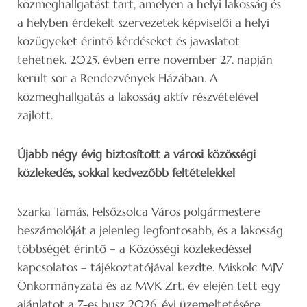
közmeghallgatást tart, amelyen a helyi lakosság és
a helyben érdekelt szervezetek képviselői a helyi
közügyeket érintő kérdéseket és javaslatot
tehetnek. 2025. évben erre november 27. napján
került sor a Rendezvények Házában. A
közmeghallgatás a lakosság aktív részvételével
zajlott.
Újabb négy évig biztosított a városi közösségi
közlekedés, sokkal kedvezőbb feltételekkel
Szarka Tamás, Felsőzsolca Város polgármestere
beszámolóját a jelenleg legfontosabb, és a lakosság
többségét érintő – a Közösségi közlekedéssel
kapcsolatos – tájékoztatójával kezdte. Miskolc MJV
Önkormányzata és az MVK Zrt. év elején tett egy
ajánlatot a 7-es busz 2026. évi üzemeltetésére