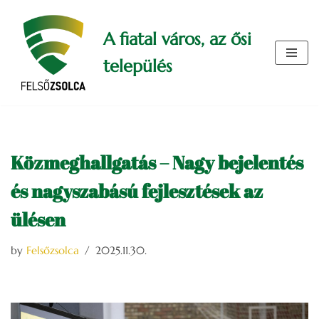
A fiatal város, az ősi
Skip
to
település
content
Közmeghallgatás – Nagy bejelentés
és nagyszabású fejlesztések az
ülésen
by
Felsőzsolca
2025.11.30.