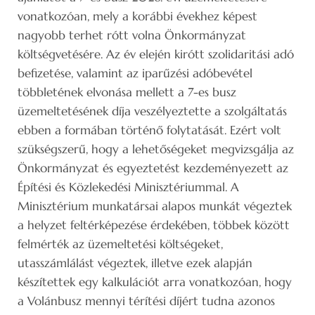
vonatkozóan, mely a korábbi évekhez képest
nagyobb terhet rótt volna Önkormányzat
költségvetésére. Az év elején kirótt szolidaritási adó
befizetése, valamint az iparűzési adóbevétel
többletének elvonása mellett a 7-es busz
üzemeltetésének díja veszélyeztette a szolgáltatás
ebben a formában történő folytatását. Ezért volt
szükségszerű, hogy a lehetőségeket megvizsgálja az
Önkormányzat és egyeztetést kezdeményezett az
Építési és Közlekedési Minisztériummal. A
Minisztérium munkatársai alapos munkát végeztek
a helyzet feltérképezése érdekében, többek között
felmérték az üzemeltetési költségeket,
utasszámlálást végeztek, illetve ezek alapján
készítettek egy kalkulációt arra vonatkozóan, hogy
a Volánbusz mennyi térítési díjért tudna azonos