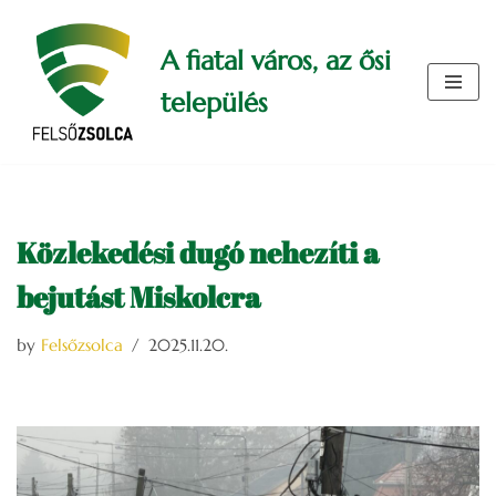
A fiatal város, az ősi
Skip
to
település
content
Közlekedési dugó nehezíti a
bejutást Miskolcra
by
Felsőzsolca
2025.11.20.