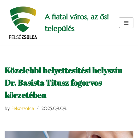
A fiatal város, az ősi
Skip
to
település
content
Közelebbi helyettesítési helyszín
Dr. Basista Titusz fogorvos
körzetében
by
Felsőzsolca
2025.09.09.