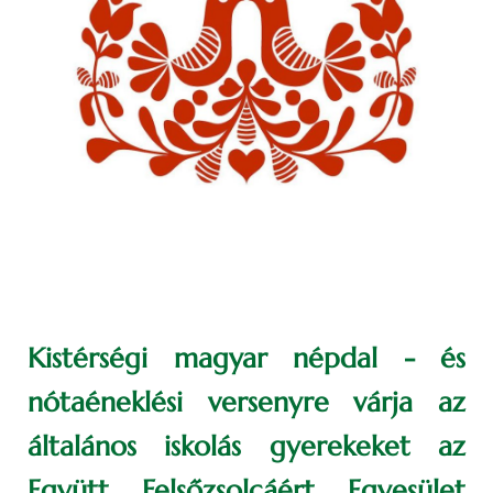
Kistérségi magyar népdal - és
nótaéneklési versenyre várja az
általános iskolás gyerekeket az
Együtt Felsőzsolcáért Egyesület