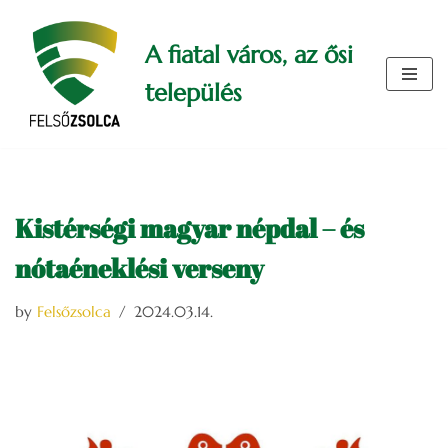
A fiatal város, az ősi
Skip
to
település
content
Kistérségi magyar népdal – és
nótaéneklési verseny
by
Felsőzsolca
2024.03.14.