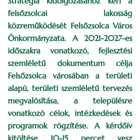
Stratégia kidolgozásához kéri a
felsőzsolcai lakosság
közreműködését Felsőzsolca Város
Önkormányzata. A 2021-2027-es
időszakra vonatkozó, fejlesztési
szemléletű dokumentum célja
Felsőzsolca városában a területi
alapú, területi szemléletű tervezés
megvalósítása, a településre
vonatkozó célok, intézkedések és
programok rögzítése. A kérdőív
kitöltése 10-15 percet vesz