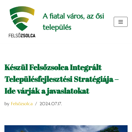
A fiatal város, az ősi
Skip
to
település
content
Készül Felsőzsolca Integrált
Településfejlesztési Stratégiája –
Ide várják a javaslatokat
by
Felsőzsolca
2024.07.17.