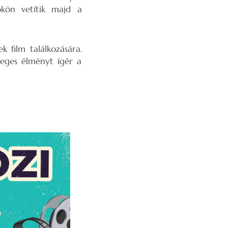
ökön vetítik majd a
 film találkozására.
nleges élményt ígér a