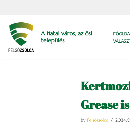
Skip
to
content
A fiatal város, az ősi
FŐOLDA
település
VÁLASZ
Kertmozi 
Grease is
by
Felsőzsolca
2024.0