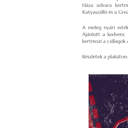
Háza udvara kertmo
Kutyaszálló és a Gre
A meleg nyári esték
Ajánlott a kedvenc p
kertmozi a csillagok a
Részletek a plakáton: