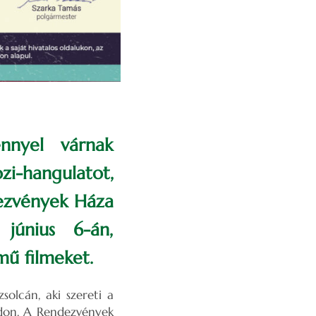
nnyel várnak
i-hangulatot,
ezvények Háza
június 6-án,
mű filmeket.
olcán, aki szereti a
ódon. A Rendezvények