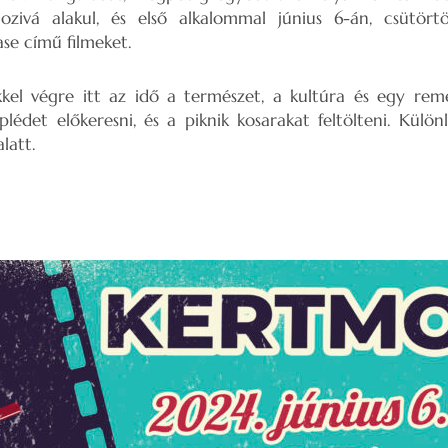
zivá alakul, és első alkalommal június 6-án, csütört
ase című filmeket.
kel végre itt az idő a természet, a kultúra és egy remek
lédet előkeresni, és a piknik kosarakat feltölteni. Külö
latt.