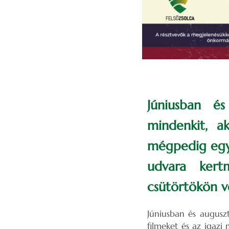
Júniusban é
mindenkit, a
mégpedig egy
udvara kert
csütörtökön ve
Júniusban és augusz
filmeket és az igaz