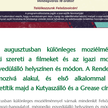
s augusztusban különleges moziélmé
ki szereti a filmeket és az igazi moz
edülálló helyszínen és módon. A Rend
mozivá alakul, és első alkalommal 
títik majd a Kutyaszálló és a Grease cí
tusban különleges moziélménnyel várnak mindenkit Felsőzs
i mozi-hangulatot, mégpedig egyedülálló helyszínen és m