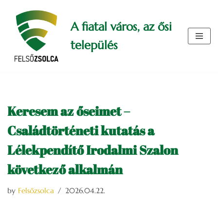
A fiatal város, az ősi
Skip
to
település
content
Keresem az őseimet –
Családtörténeti kutatás a
Lélekpendítő Irodalmi Szalon
következő alkalmán
by
Felsőzsolca
2026.04.22.