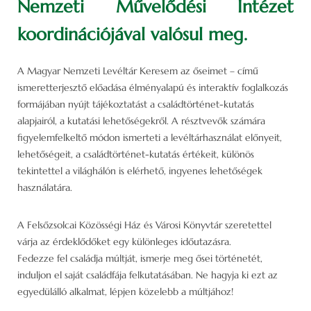
Nemzeti Művelődési Intézet
koordinációjával valósul meg.
A Magyar Nemzeti Levéltár Keresem az őseimet – című
ismeretterjesztő előadása élményalapú és interaktív foglalkozás
formájában nyújt tájékoztatást a családtörténet-kutatás
alapjairól, a kutatási lehetőségekről. A résztvevők számára
figyelemfelkeltő módon ismerteti a levéltárhasználat előnyeit,
lehetőségeit, a családtörténet-kutatás értékeit, különös
tekintettel a világhálón is elérhető, ingyenes lehetőségek
használatára.
A Felsőzsolcai Közösségi Ház és Városi Könyvtár szeretettel
várja az érdeklődőket egy különleges időutazásra.
Fedezze fel családja múltját, ismerje meg ősei történetét,
induljon el saját családfája felkutatásában. Ne hagyja ki ezt az
egyedülálló alkalmat, lépjen közelebb a múltjához!