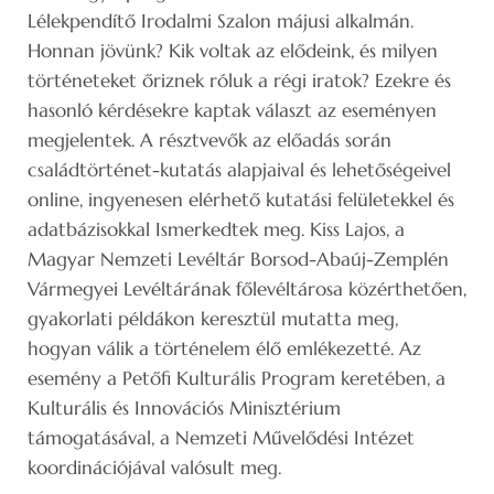
Lélekpendítő Irodalmi Szalon májusi alkalmán.
Honnan jövünk? Kik voltak az elődeink, és milyen
történeteket őriznek róluk a régi iratok? Ezekre és
hasonló kérdésekre kaptak választ az eseményen
megjelentek. A résztvevők az előadás során
családtörténet-kutatás alapjaival és lehetőségeivel
online, ingyenesen elérhető kutatási felületekkel és
adatbázisokkal Ismerkedtek meg. Kiss Lajos, a
Magyar Nemzeti Levéltár Borsod-Abaúj-Zemplén
Vármegyei Levéltárának főlevéltárosa közérthetően,
gyakorlati példákon keresztül mutatta meg,
hogyan válik a történelem élő emlékezetté. Az
esemény a Petőfi Kulturális Program keretében, a
Kulturális és Innovációs Minisztérium
támogatásával, a Nemzeti Művelődési Intézet
koordinációjával valósult meg.