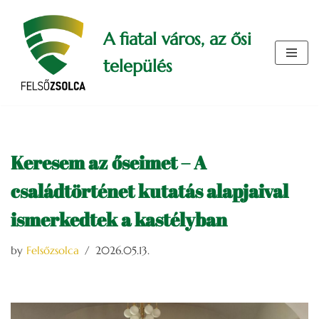
A fiatal város, az ősi
Skip
to
település
content
Keresem az őseimet – A
családtörténet kutatás alapjaival
ismerkedtek a kastélyban
by
Felsőzsolca
2026.05.13.