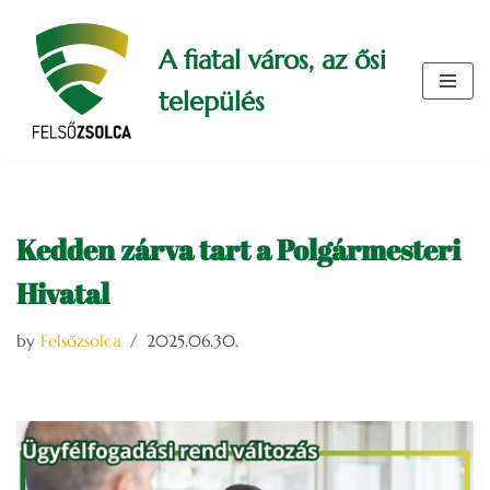
A fiatal város, az ősi
Skip
to
település
content
Kedden zárva tart a Polgármesteri
Hivatal
by
Felsőzsolca
2025.06.30.