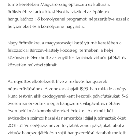
turné keretében Magyarország építészeti és kulturális
örökségéhez tartozó kastélyokba viszik el az épületek
hangulatához illő komolyzenei programot, népszerűsítve ezzel a
helyszíneket és a komolyzene nagyjait is.
Nagy örömünkre, a magyarországi kastélyturné keretében a
felsőzsolcai Bárczay-kastély közösségi termében, a helyi
közönség is élvezhette az együttes tagjainak virtuóz játékát és
közvetlen művészi stílusát.
Az együttes elkötelezett híve a rézfúvós hangszerek
népszerűsítésének. A zenekar alapjait 1993-ban rakta le a négy
Kuna testvér, akik csodagyerekként kezdték pályafutásukat. 5-6
évesen ismerkedtek meg a hangszerek világával, és néhány
éven belül már komoly sikereket értek el. Az elmúlt két
évtizedben számos hazai és nemzetközi díjjal jutalmazták őket.
2021-től Voice&Brass néven folytatják zenei pályájukat, ahol a
virtuóz hangszerjáték és a saját hangszerelésű darabok mellett