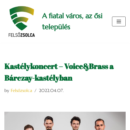
A fiatal város, az ősi
Skip
to
település
content
Kastélykoncert – Voice&Brass a
Bárczay-kastélyban
by
Felsőzsolca
2022.04.07.