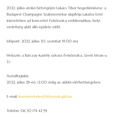
2022. július utolsó hétvégéjén Lukács Tibor hegedűművész, a
Budapest Champagne Szalonzenekar alapítója Lakatos Ernő
kíséretében ad koncertet Felsőzsolca emblematikus, helyi
védettség alatt álló épülete előtt.
Időpont: 2022. július 30. szombat 19.00 óra
Helyszín: a Bárczay-kastély udvara (Felsőzsolca, Szent István u.
2.)
Asztalfoglalás:
2022. július 29-én, 12.00 óráig az alábbi elérhetőségeken:
E-mail:
kozmuvelodes@felsozsolcaph.hu
Telefon: 06 30 174 42 59