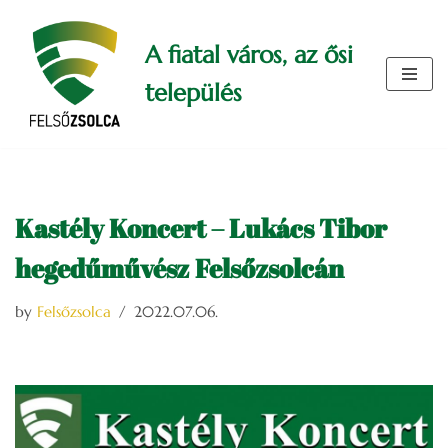
A fiatal város, az ősi
Skip
to
település
content
Kastély Koncert – Lukács Tibor
hegedűművész Felsőzsolcán
by
Felsőzsolca
2022.07.06.