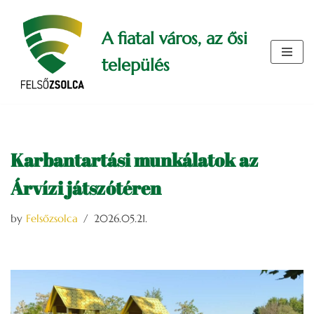
A fiatal város, az ősi
Skip
to
település
content
Karbantartási munkálatok az
Árvízi játszótéren
by
Felsőzsolca
2026.05.21.