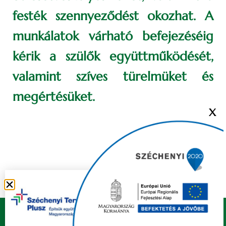
festék szennyeződést okozhat. A
munkálatok várható befejezéséig
kérik a szülők együttműködését,
valamint szíves türelmüket és
megértésüket.
X
Copyright © 2021 FELSŐZSOLCA ÖNKORMÁNYZAT |
Készítette
Ju-Ditta Webdesign