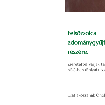
Felsőzsolc
adománygyűj
részére.
Szeretettel várják t
ABC-ben (Bolyai utca
Csatlakozzanak Önök