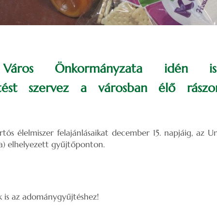
a Város Önkormányzata idén is
tést szervez a városban élő rászor
artós élelmiszer felajánlásaikat december 15. napjáig, az U
) elhelyezett gyűjtőponton.
 is az adománygyűjtéshez!