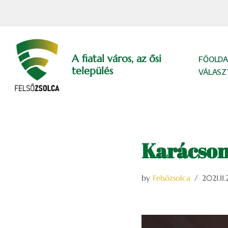
Skip
to
content
A fiatal város, az ősi
FŐOLDA
település
VÁLASZ
Karácson
by
Felsőzsolca
2021.11.