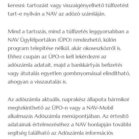
keresni: tartozást vagy visszaigényelhető túlfizetést
tart-e nyilván a NAV az adózó számláján.
Mind a tartozás, mind a túlfizetés leggyorsabban a
NAV Ügyfélportálon (ÜPO) rendezhető, külön
program telepítése nélkül, akár okoseszközről is.
Ehhez csupán az ÜPO-n kell lekérdezni az
adószámla adatait, majd a bankkártyás befizetés
vagy átutalás egyetlen gombnyomással elindítható,
ahogyan a visszautalás is.
Az adószámla aktuális, naprakész állapota bármikor
megtekinthető az ÜPO-n vagy a NAV-Mobil
alkalmazás Adószámla menüpontjában. Az értesítő
adatainak értelmezéséhez a NAV honlapján további
segítség található az Adószámla információs