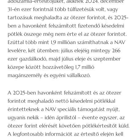
adószámla-értesítőjüket, akiknek 2024. december
31-én ezer forintnál több túlfizetésük volt, vagy
tartozásuk meghaladta az ötezer forintot, és 2025-
ben a havonként felszámított fizetendő késedelmi
pótlék összege még nem érte el az ötezer forintot.
Ezúttal több mint 1,9 millióan számíthatnak a NAV
levelére, két ütemben: július elejéig mintegy 266
ezer gazdálkodó, majd július eleje és szeptember
közepe között hozzávetőleg 1,7 millió
magánszemély és egyéni vállalkozó.
A 2025-ben havonként felszámított és az ötezer
forintot meghaladó nettó késedelmi pótlékkal
érintetteknek a NAV speciális támogatást nyújt,
ugyanis nekik – idén áprilistól – évente egyszer, az
ötezer forint elérését követően pótlékértesítőt küld.
A legfontosabb információt az értesítő elején kell