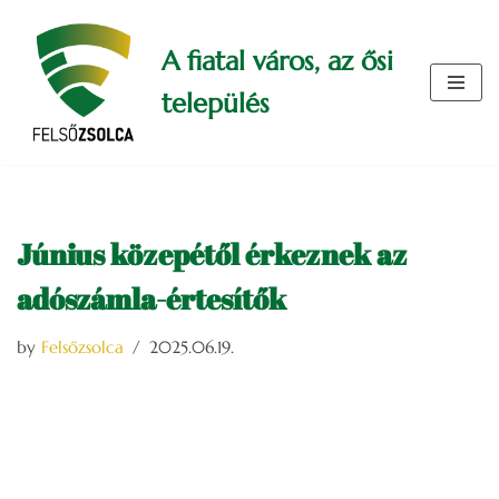
A fiatal város, az ősi
Skip
to
település
content
Június közepétől érkeznek az
adószámla-értesítők
by
Felsőzsolca
2025.06.19.