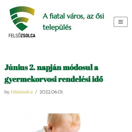
A fiatal város, az ősi
Skip
to
település
content
Június 2. napján módosul a
gyermekorvosi rendelési idő
by
Felsőzsolca
2022.06.01.