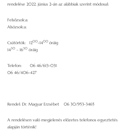
rendelése 2022. június 2-án az alábbiak szerint módosul:
Felsőzsolca:
Alsózsolca:
00
00
Csütörtök: 12
-14
óráig
30
30
14
– 16
óráig
Telefon: 06 46/613-031
06 46/406-427
Rendel: Dr. Magyar Erzsébet 06 30/953-3465
A rendelésen való megjelenés előzetes telefonos egyeztetés
alapján történik!