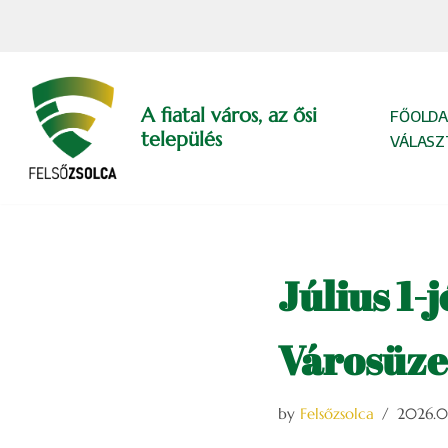
Skip
to
content
A fiatal város, az ősi
FŐOLDA
település
VÁLASZ
Július 1-
Városüze
by
Felsőzsolca
2026.0