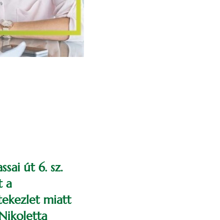
ai út 6. sz.
t a
ekezlet miatt
Nikoletta