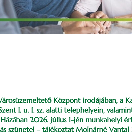
Városüzemeltető Központ irodájában, a Kass
 Szent I. u. 1. sz. alatti telephelyein, valamin
ázában 2026. július 1-jén munkahelyi ért
ás szünetel – tájékoztat Molnárné Vantal 