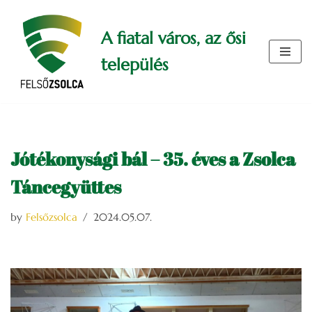
A fiatal város, az ősi
Skip
to
település
content
Jótékonysági bál – 35. éves a Zsolca
Táncegyüttes
by
Felsőzsolca
2024.05.07.