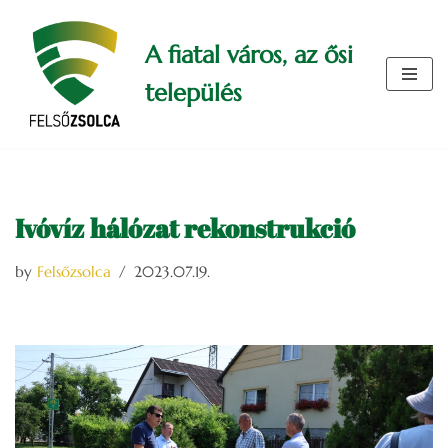
A fiatal város, az ősi
Skip
to
település
content
Ivóvíz hálózat rekonstrukció
by
Felsőzsolca
2023.07.19.