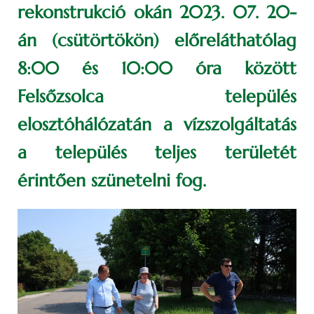
rekonstrukció okán 2023. 07. 20-
án (csütörtökön) előreláthatólag
8:00 és 10:00 óra között
Felsőzsolca település
elosztóhálózatán a vízszolgáltatás
a település teljes területét
érintően szünetelni fog.