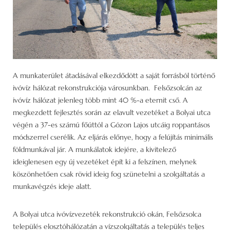
A munkaterület átadásával elkezdődött a saját forrásból történő
ivóvíz hálózat rekonstrukciója városunkban. Felsőzsolcán az
ivóvíz hálózat jelenleg több mint 40 %-a eternit cső. A
megkezdett fejlesztés során az elavult vezetéket a Bolyai utca
végén a 37-es számú főúttól a Gózon Lajos utcáig roppantásos
módszerrel cserélik. Az eljárás előnye, hogy a felújítás minimális
földmunkával jár. A munkálatok idejére, a kivitelező
ideiglenesen egy új vezetéket épít ki a felszínen, melynek
köszönhetően csak rövid ideig fog szünetelni a szolgáltatás a
munkavégzés ideje alatt.
A Bolyai utca ivóvízvezeték rekonstrukció okán, Felsőzsolca
település elosztóhálózatán a vízszolgáltatás a település teljes