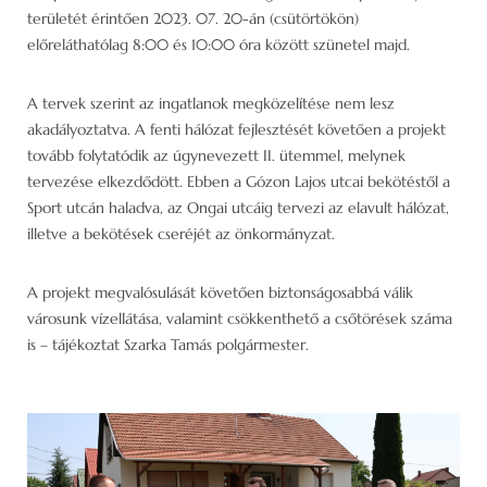
területét érintően 2023. 07. 20-án (csütörtökön)
előreláthatólag 8:00 és 10:00 óra között szünetel majd.
A tervek szerint az ingatlanok megközelítése nem lesz
akadályoztatva. A fenti hálózat fejlesztését követően a projekt
tovább folytatódik az úgynevezett II. ütemmel, melynek
tervezése elkezdődött. Ebben a Gózon Lajos utcai bekötéstől a
Sport utcán haladva, az Ongai utcáig tervezi az elavult hálózat,
illetve a bekötések cseréjét az önkormányzat.
A projekt megvalósulását követően biztonságosabbá válik
városunk vízellátása, valamint csökkenthető a csőtörések száma
is – tájékoztat Szarka Tamás polgármester.