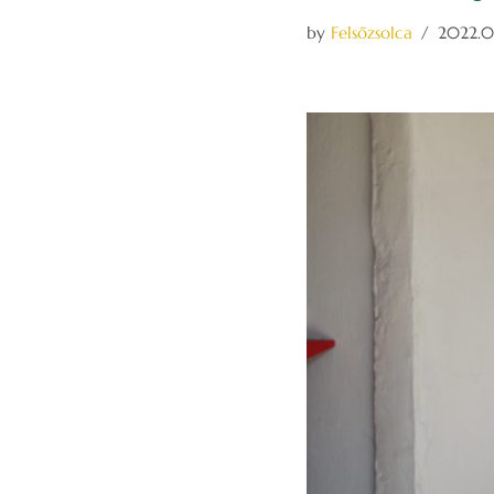
by
Felsőzsolca
2022.03