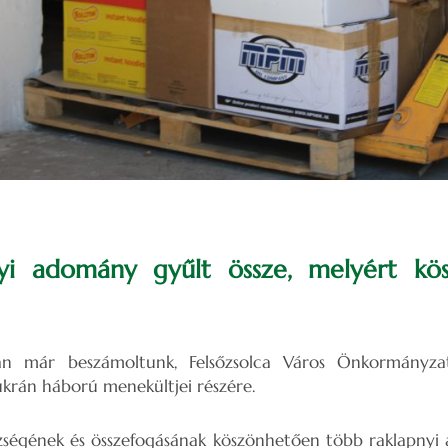
yi adomány gyűlt össze, melyért kösz
an már beszámoltunk, Felsőzsolca Város Önkormányza
ukrán háború menekültjei részére.
szségének és összefogásának köszönhetően több raklapnyi