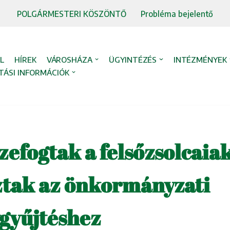
POLGÁRMESTERI KÖSZÖNTŐ
Probléma bejelentő
L
HÍREK
VÁROSHÁZA
ÜGYINTÉZÉS
INTÉZMÉNYEK
TÁSI INFORMÁCIÓK
zefogtak a felsőzsolcaia
ztak az önkormányzati
gyűjtéshez