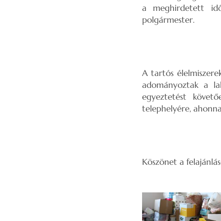
a meghirdetett id
polgármester.
A tartós élelmiszerek
adományoztak a lak
egyeztetést követő
telephelyére, ahonnan
Köszönet a felajánlás