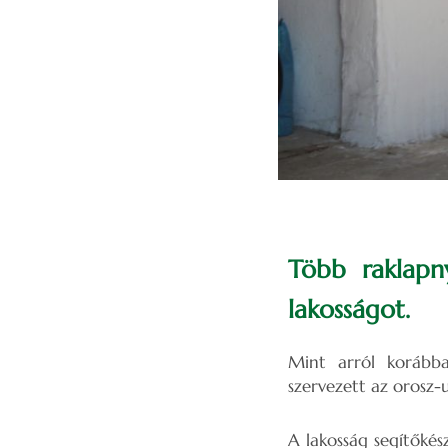
Több raklapn
lakosságot.
Mint arról korább
szervezett az orosz-
A lakosság segítőké