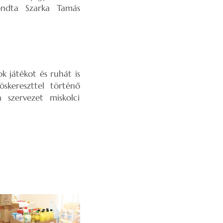
ondta Szarka Tamás
ok játékot és ruhát is
skereszttel történő
 szervezet miskolci