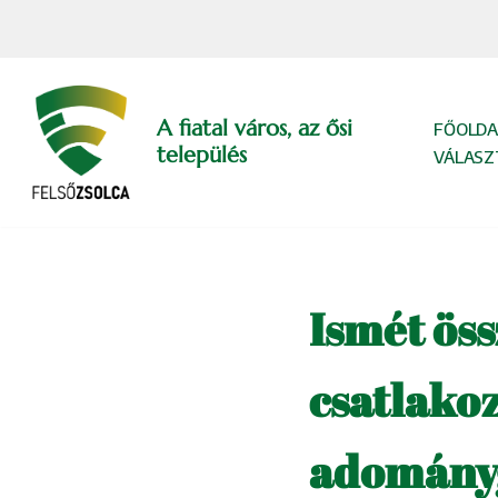
Skip
to
content
A fiatal város, az ősi
FŐOLDA
település
VÁLASZ
Ismét öss
csatlako
adomány