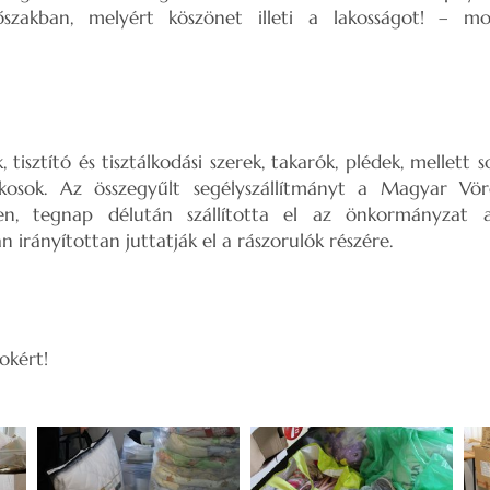
őszakban, melyért köszönet illeti a lakosságot! – m
, tisztító és tisztálkodási szerek, takarók, plédek, mellett s
osok. Az összegyűlt segélyszállítmányt a Magyar Vörö
en, tegnap délután szállította el az önkormányzat a
 irányítottan juttatják el a rászorulók részére.
okért!