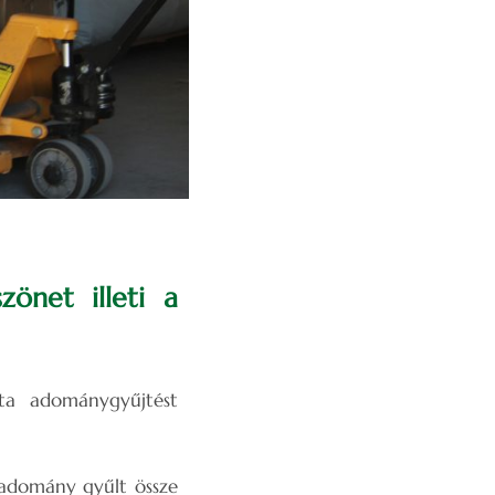
önet illeti a
ta adománygyűjtést
 adomány gyűlt össze