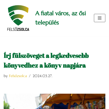
A fiatal város, az ősi
Skip
to
település
content
Írj fülszöveget a legkedvesebb
könyvedhez a könyv napjára
by
Felsőzsolca
2024.03.27.