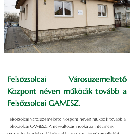
Felsőzsolcai Városüzemeltető
Központ néven működik tovább a
Felsőzsolcai GAMESZ.
Felsőzsolcai Városüzemeltető Központ néven működik tovább a
Felsőzsolcai GAMESZ. A névváltozás indoka az intézmény
gazdasági feladatain túl végzett klasszikus városüzemeltetési