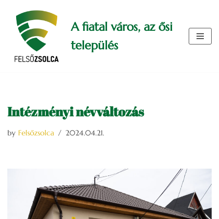
A fiatal város, az ősi
Skip
to
település
content
Intézményi névváltozás
by
Felsőzsolca
2024.04.21.