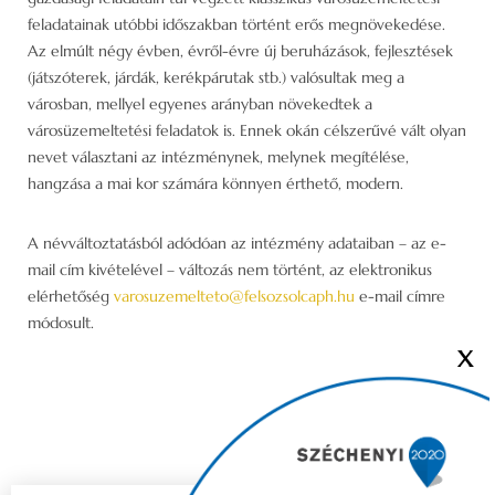
feladatainak utóbbi időszakban történt erős megnövekedése.
Az elmúlt négy évben, évről-évre új beruházások, fejlesztések
(játszóterek, járdák, kerékpárutak stb.) valósultak meg a
városban, mellyel egyenes arányban növekedtek a
városüzemeltetési feladatok is. Ennek okán célszerűvé vált olyan
nevet választani az intézménynek, melynek megítélése,
hangzása a mai kor számára könnyen érthető, modern.
A névváltoztatásból adódóan az intézmény adataiban – az e-
mail cím kivételével – változás nem történt, az elektronikus
elérhetőség
varosuzemelteto@felsozsolcaph.hu
e-mail címre
módosult.
X