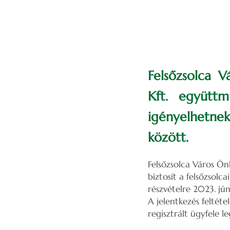
Felsőzsolca 
Kft. együttm
igényelhetnek 
között.
Felsőzsolca Város Ö
biztosít a felsőzsol
részvételre 2023. júni
A jelentkezés feltéte
regisztrált ügyfele l