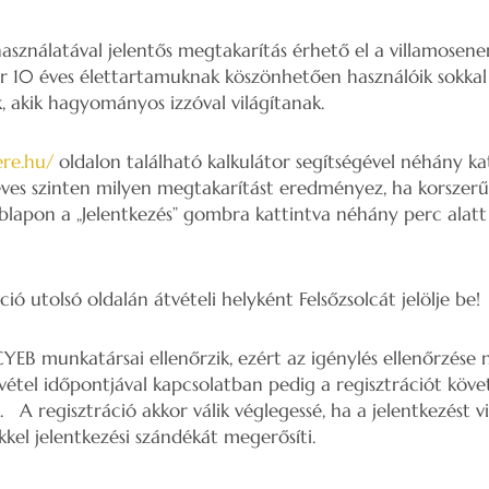
asználatával jelentős megtakarítás érhető el a villamosene
ár 10 éves élettartamuknak köszönhetően használóik sokkal
, akik hagyományos izzóval világítanak.
ere.hu/
oldalon található kalkulátor segítségével néhány kat
ves szinten milyen megtakarítást eredményez, ha korszerű 
lapon a „Jelentkezés” gombra kattintva néhány perc alatt
ó utolsó oldalán átvételi helyként Felsőzsolcát jelölje be!
CYEB munkatársai ellenőrzik, ezért az igénylés ellenőrzés
vétel időpontjával kapcsolatban pedig a regisztrációt köv
. A regisztráció akkor válik véglegessé, ha a jelentkezést v
kkel jelentkezési szándékát megerősíti.