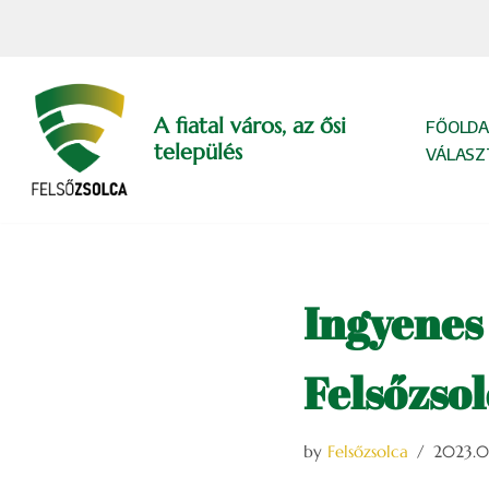
Skip
to
content
A fiatal város, az ősi
FŐOLDA
település
VÁLASZ
Ingyenes
Felsőzso
by
Felsőzsolca
2023.0