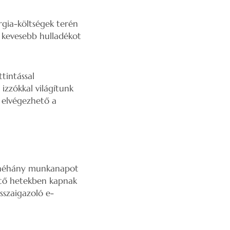
rgia-költségek terén
 kevesebb hulladékot
tintással
izzókkal világítunk
 elvégezhető a
e néhány mun­kanapot
ető hetekben kapnak
isszaigazoló e-