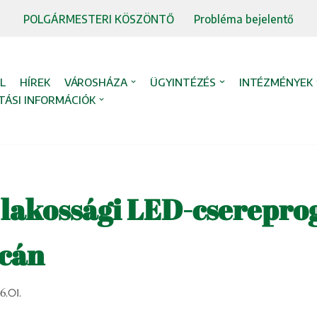
POLGÁRMESTERI KÖSZÖNTŐ
Probléma bejelentő
L
HÍREK
VÁROSHÁZA
ÜGYINTÉZÉS
INTÉZMÉNYEK
TÁSI INFORMÁCIÓK
 lakossági LED-cserepr
lcán
6.01.