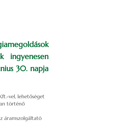
giamegoldások
ok ingyenesen
únius 30. napja
.-vel, lehetőséget
ban történő
 az áramszolgáltató