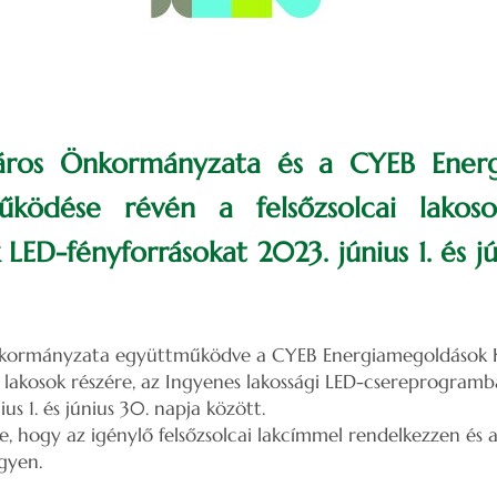
Város Önkormányzata és a CYEB Ener
űködése révén a felsőzsolcai lakos
LED-fényforrásokat 2023. június 1. és j
nkormányzata együttműködve a CYEB Energiamegoldások Kft
cai lakosok részére, az Ingyenes lakossági LED-csereprogram
us 1. és június 30. napja között.
le, hogy az igénylő felsőzsolcai lakcímmel rendelkezzen és
egyen.