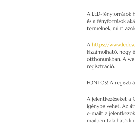
A LED-fényforrások h
és a fényforrások ak
termelnek, mint azok
A
https://www.ledcs
kiszámolható, hogy é
otthonunkban. A web
regisztráció.
FONTOS! A regisztráci
A jelentkezéseket a 
igénybe vehet. Az át
e-mailt a jelentkezők
mailben található lin