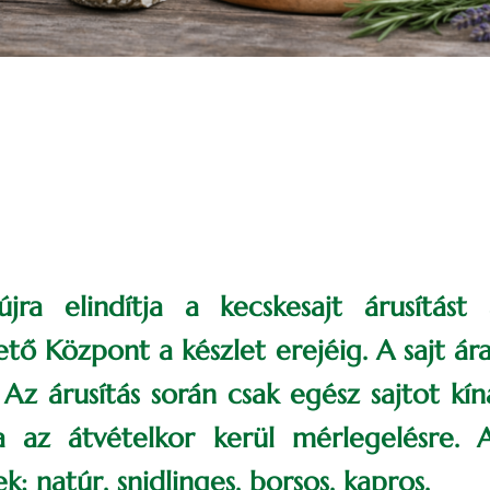
ra elindítja a kecskesajt árusítást 
ő Központ a készlet erejéig. A sajt ára
Az árusítás során csak egész sajtot kíná
a az átvételkor kerül mérlegelésre. 
k: natúr, snidlinges, borsos, kapros.