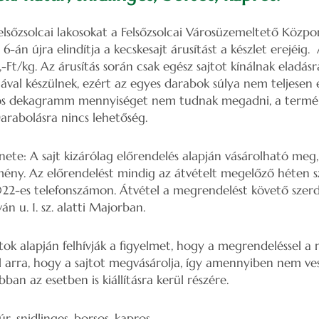
elsőzsolcai lakosokat a Felsőzsolcai Városüzemeltető Közpo
-án újra elindítja a kecskesajt árusítást a készlet erejéig. 
Ft/kg. Az árusítás során csak egész sajtot kínálnak eladásra
val készülnek, ezért az egyes darabok súlya nem teljesen
tos dekagramm mennyiséget nem tudnak megadni, a termé
Darabolásra nincs lehetőség.
nete: A sajt kizárólag előrendelés alapján vásárolható meg
mény. Az előrendelést mindig az átvételt megelőző héten sz
22-es telefonszámon. Átvétel a megrendelést követő szerd
ván u. 1. sz. alatti Majorban.
tok alapján felhívják a figyelmet, hogy a megrendeléssel 
al arra, hogy a sajtot megvásárolja, így amennyiben nem ve
ban az esetben is kiállításra kerül részére.
r, snidlinges, borsos, kapros.