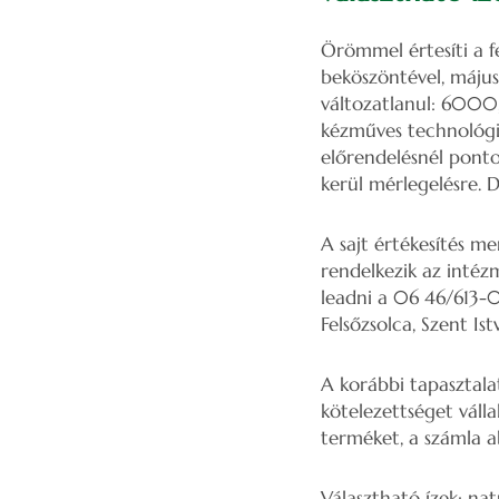
Örömmel értesíti a f
beköszöntével, május 6
változatlanul: 6000,-
kézműves technológiá
előrendelésnél pon
kerül mérlegelésre. 
A sajt értékesítés me
rendelkezik az intéz
leadni a 06 46/613-0
Felsőzsolca, Szent Ist
A korábbi tapasztala
kötelezettséget váll
terméket, a számla ab
Választható ízek: natú