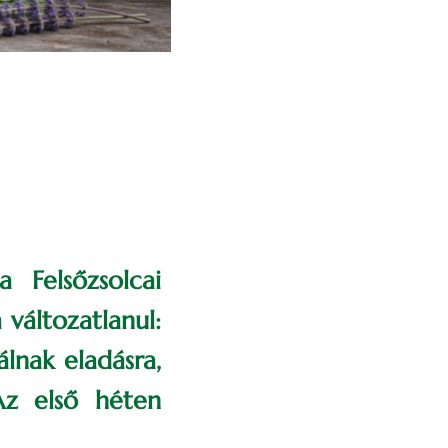
a Felsőzsolcai
 változatlanul:
lnak eladásra,
Az első héten