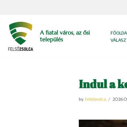
Skip
to
content
A fiatal város, az ősi
FŐOLDA
település
VÁLASZ
Indul a k
by
Felsőzsolca
2026.0