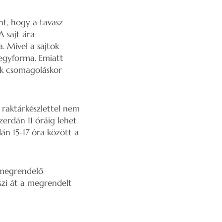
nt, hogy a tavasz
A sajt ára
. Mivel a sajtok
 egyforma. Emiatt
k csomagoláskor
, raktárkészlettel nem
erdán 11 óráig lehet
án 15-17 óra között a
a megrendelő
szi át a megrendelt