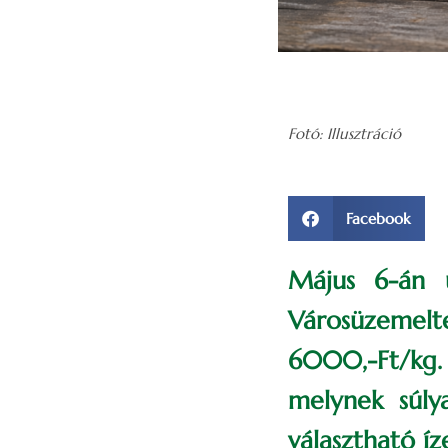
Fotó: Illusztráció
Facebook
Május 6-án új
Városüzemeltet
6000,-Ft/kg. 
melynek súly
választható íze