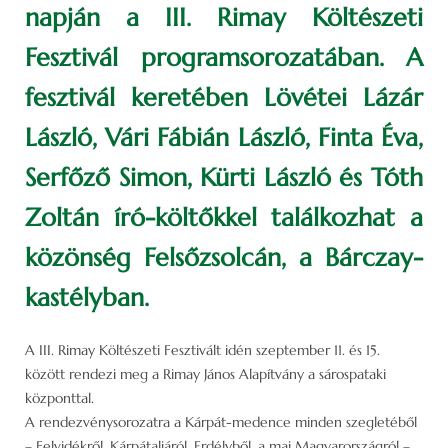
napján a III. Rimay Költészeti
Fesztivál programsorozatában. A
fesztivál keretében Lövétei Lázár
László, Vári Fábián László, Finta Éva,
Serfőző Simon, Kürti László és Tóth
Zoltán író-költőkkel találkozhat a
közönség Felsőzsolcán, a Bárczay-
kastélyban.
A III. Rimay Költészeti Fesztivált idén szeptember 11. és 15.
között rendezi meg a Rimay János Alapítvány a sárospataki
központtal.
A rendezvénysorozatra a Kárpát-medence minden szegletéből
– Felvidékről, Kárpátaljáról, Erdélyből, a mai Magyarországról –