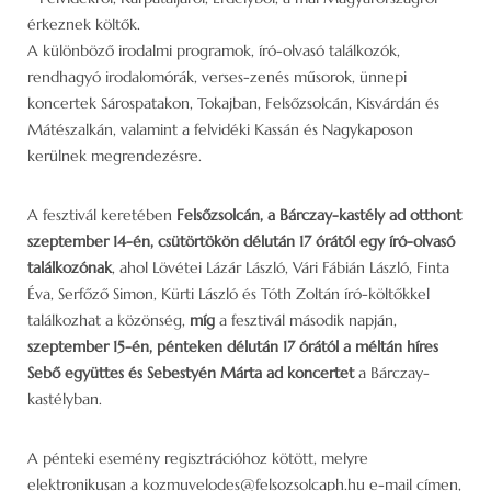
érkeznek költők.
A különböző irodalmi programok, író-olvasó találkozók,
rendhagyó irodalomórák, verses-zenés műsorok, ünnepi
koncertek Sárospatakon, Tokajban, Felsőzsolcán, Kisvárdán és
Mátészalkán, valamint a felvidéki Kassán és Nagykaposon
kerülnek megrendezésre.
A fesztivál keretében
Felsőzsolcán, a Bárczay-kastély ad otthont
szeptember 14-én, csütörtökön délután 17 órától egy író-olvasó
találkozónak
, ahol Lövétei Lázár László, Vári Fábián László, Finta
Éva, Serfőző Simon, Kürti László és Tóth Zoltán író-költőkkel
találkozhat a közönség,
míg
a fesztivál második napján,
szeptember 15-én, pénteken délután 17 órától a méltán híres
Sebő együttes és Sebestyén Márta ad koncertet
a Bárczay-
kastélyban.
A pénteki esemény regisztrációhoz kötött, melyre
elektronikusan a kozmuvelodes@felsozsolcaph.hu e-mail címen,