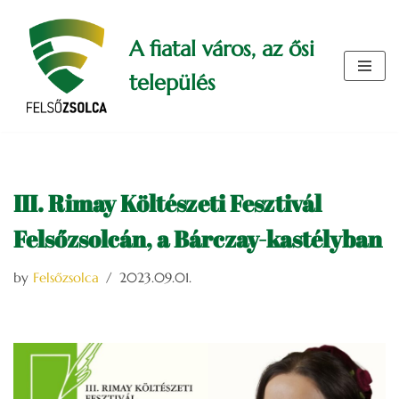
A fiatal város, az ősi
Skip
to
település
content
III. Rimay Költészeti Fesztivál
Felsőzsolcán, a Bárczay-kastélyban
by
Felsőzsolca
2023.09.01.