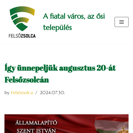
A fiatal város, az ősi
Skip
to
település
content
Így ünnepeljük augusztus 20-át
Felsőzsolcán
by
Felsőzsolca
2024.07.30.