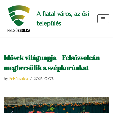
A fiatal város, az ősi
Skip
to
település
content
Idősek világnapja – Felsőzsolcán
megbecsülik a szépkorúakat
by
Felsőzsolca
2025.10.02.