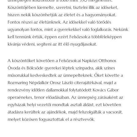
Köszöntőjében kiemelte, szeretni, tisztelni illik az időseket,
hiszen nekik köszönhetjük az életet és a hagyományokat.
Fontos részei az életünknek. Az idősekkel való törődés
ugyanolyan fontos, mint a gyerekekkel való foglalkozás. Nekünk
kell tennünk értük, éppen ezért Felsőzsolca többféleképpen
kívánja védeni, segíteni az itt élő nyugdíjasokat.
A köszöntőket követően a Felsőzsolcai Napközi Otthonos
Óvoda és Bölcsőde gyerekei léptek színpadra, akik színes
műsorukkal kedveskedtek az ünnepelteknek. Őket követte a
Rozmaring Népdalkör Orosz László citerajátékával, majd a
rendezvény időtlen dallamokkal folytatódott Kovács Gábor
operaénekes, tenor előadásában. Az ünnepség zárásaként az
egyházak helyi vezetői mondtak asztali áldást, ezt követően
átadásra kerültek az ajándékok, majd felszolgálták a vacsorát,
melyet közösen fogyasztottak el a résztvevők.