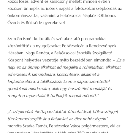
közös főzés, advent és karácsony mellett minden évben
közösen ünneplik az idősek napját a felsőzsolcai szépkorúak az
önkormányzattal, valamint a Felsőzsolcai Napközi Otthonos
Óvoda és Bölcsőde gyerekeivel.
Szerdán ismét kulturális és szórakoztató programokkal
köszöntötték a nyugdíjasokat Felsőzsolcán a Rendezvények
Házában. Nagy Renáta, a Felsőzsolcai Szociális Szolgáltató
Központ helyettes vezetője nyitó beszédében elmondta
– „Ez a
nap, ez az ünnep alkalmat ad megállni a rohanásban, alkalmat
ad érzéseink kimondására, köszöntésre, alkalmat a
legfontosabbra, a találkozásra. Ezen a napon szeretettel
gondolunk mindazokra, akik egy hosszú élet munkáját és
rengeteg tapasztalatát tudhatják maguk mögött.”
„A szépkorúak élettapasztalattal, útmutatással, bölcsességgel,
türelemmel segítik át a fiatalokat az élet nehézségein”
–
mondta Szarka Tamás, Felsőzsolca Város polgármestere, aki az
ünnepségen köszöntötte a több mint 350 megjelentet.