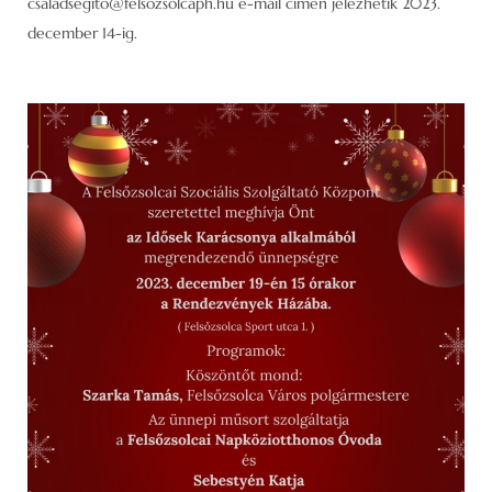
csaladsegito@felsozsolcaph.hu e-mail címen jelezhetik 2023.
december 14-ig.