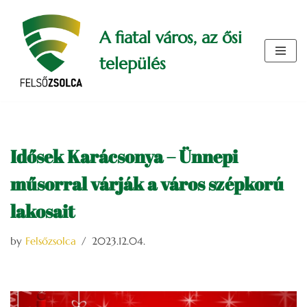
A fiatal város, az ősi
Skip
to
település
content
Idősek Karácsonya – Ünnepi
műsorral várják a város szépkorú
lakosait
by
Felsőzsolca
2023.12.04.