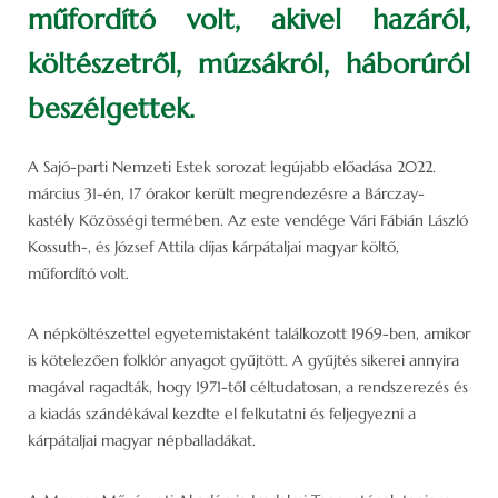
műfordító volt, akivel hazáról,
költészetről, múzsákról, háborúról
beszélgettek.
A Sajó-parti Nemzeti Estek sorozat legújabb előadása 2022.
március 31-én, 17 órakor került megrendezésre a Bárczay-
kastély Közösségi termében. Az este vendége Vári Fábián László
Kossuth-, és József Attila díjas kárpátaljai magyar költő,
műfordító volt.
A népköltészettel egyetemistaként találkozott 1969-ben, amikor
is kötelezően folklór anyagot gyűjtött. A gyűjtés sikerei annyira
magával ragadták, hogy 1971-től céltudatosan, a rendszerezés és
a kiadás szándékával kezdte el felkutatni és feljegyezni a
kárpátaljai magyar népballadákat.