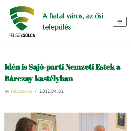
A fiatal város, az ősi
Skip
to
település
content
Idén is Sajó-parti Nemzeti Estek a
Bárczay-kastélyban
by
Felsőzsolca
2022.04.02.