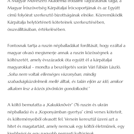
A Magyar Művészeti Akadémia Irodalmi Tagozatának tagja, a
Magyar Írószövetség Kárpátaljai Írócsoportjának és az Együtt
című folyóirat szerkesztő bizottságának elnöke. Közreműködik
Kárpátalja helytörténeti köteteinek szerkesztésében,
összeállításában, értékelésében.
Fontosnak tartja a ruszin népballadákat fordítását, hogy ezáltal a
magyar olvasó megismerje annak a ruszin közösségnek a
költészetét, amely évszázadok óta együtt él a kárpátaljai
magyarokkal – mondta a beszélgetés során Vári Fábián László.
„Soha nem voltak ellenséges viszonyban, mindig
szabadságküzdelmeik mellé álltak, és talán eljön az idő, amikor
alkalom lesz a közös jövőnkön gondolkodni.”
A költő bemutatta a „Kakukknővér” (76 ruszin és ukrán
népballada) és a „Koponyámban gyertya” című verses köteteit,
és költeményeiből olvasott fel. Versein keresztül üzeni azt a
hitet és magatartást, amely nemcsak egy költői életműnek, egy
kisebbségi és egy nagyobb nemzeti kultúrának