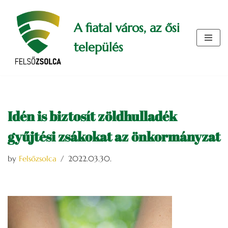
A fiatal város, az ősi
Skip
to
település
content
Idén is biztosít zöldhulladék
gyűjtési zsákokat az önkormányzat
by
Felsőzsolca
2022.03.30.