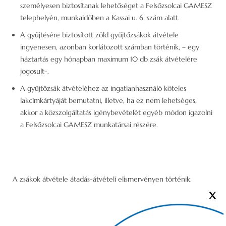
személyesen biztosítanak lehetőséget a Felsőzsolcai GAMESZ
telephelyén, munkaidőben a Kassai u. 6. szám alatt.
A gyűjtésére biztosított zöld gyűjtőzsákok átvétele
ingyenesen, azonban korlátozott számban történik, – egy
háztartás egy hónapban maximum 10 db zsák átvételére
jogosult-.
A gyűjtőzsák átvételéhez az ingatlanhasználó köteles
lakcímkártyáját bemutatni, illetve, ha ez nem lehetséges,
akkor a közszolgáltatás igénybevételét egyéb módon igazolni
a Felsőzsolcai GAMESZ munkatársai részére.
A zsákok átvétele átadás-átvételi elismervényen történik.
X