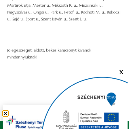
Mártírok útja, Mester u., Mikszáth K. u., Muzsinszki u.,
Nagyszilvás u., Ongai u., Park u., Petőfi u., Radnóti M. u., Rákóczi
u., Sajó u., Sport u., Szent István u., Szent L. u.
Jó egészséget, áldott, békés karácsonyt kívánok
mindannyiuknak!
X
Copyright © 2021 FELSŐZSOLCA ÖNKORMÁNYZAT |