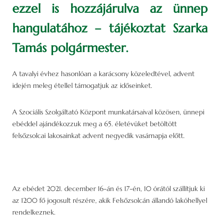
ezzel is hozzájárulva az ünnep
hangulatához – tájékoztat Szarka
Tamás polgármester.
A tavalyi évhez hasonlóan a karácsony közeledtével, advent
idején meleg étellel támogatjuk az időseinket.
A Szociális Szolgáltató Központ munkatársaival közösen, ünnepi
ebéddel ajándékozzuk meg a 65. életévüket betöltött
felsőzsolcai lakosainkat advent negyedik vasárnapja előtt.
Az ebédet 2021. december 16-án és 17-én, 10 órától szállítjuk ki
az 1200 fő jogosult részére, akik Felsőzsolcán állandó lakóhellyel
rendelkeznek.