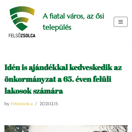
A fiatal város, az ősi
Skip
to
település
content
Idén is ajándékkal kedveskedik az
önkormányzat a 65. éven felüli
lakosok számára
by
Felsőzsolca
2021.12.13.