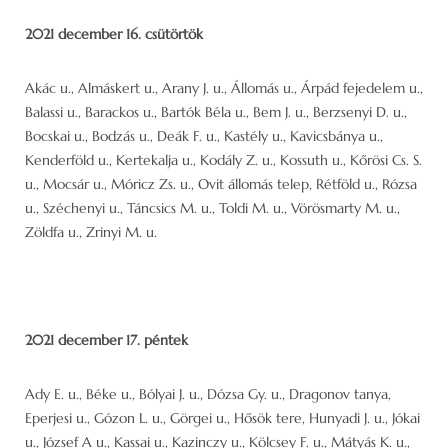
2021 december 16. csütörtök
Akác u., Almáskert u., Arany J. u., Állomás u., Árpád fejedelem u.,
Balassi u., Barackos u., Bartók Béla u., Bem J. u., Berzsenyi D. u.,
Bocskai u., Bodzás u., Deák F. u., Kastély u., Kavicsbánya u.,
Kenderföld u., Kertekalja u., Kodály Z. u., Kossuth u., Kőrösi Cs. S.
u., Mocsár u., Móricz Zs. u., Ovit állomás telep, Rétföld u., Rózsa
u., Széchenyi u., Táncsics M. u., Toldi M. u., Vörösmarty M. u.,
Zöldfa u., Zrinyi M. u.
2021 december 17. péntek
Ady E. u., Béke u., Bólyai J. u., Dózsa Gy. u., Dragonov tanya,
Eperjesi u., Gózon L. u., Görgei u., Hősök tere, Hunyadi J. u., Jókai
u., József A u., Kassai u., Kazinczy u., Kölcsey F. u., Mátyás K. u.,