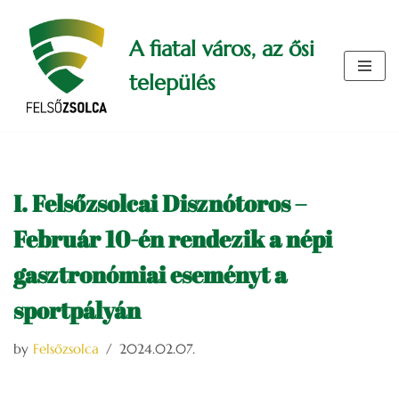
A fiatal város, az ősi
Skip
to
település
content
I. Felsőzsolcai Disznótoros –
Február 10-én rendezik a népi
gasztronómiai eseményt a
sportpályán
by
Felsőzsolca
2024.02.07.