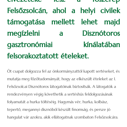
Felsőzsolcán, ahol a helyi civilek
támogatása mellett lehet majd
megízlelni a Disznótoros
gasztronómiai kínálatában
felsorakoztatott ételeket.
Öt csapat dolgozza fel az önkormányzattól kapott sertéseket, és
mutatja meg főzőtudományát, hogy az elkészült ételeket az I.
Felsőzsolcai Disznótoros látogatóinak biztosítsák. A látogatók a
rendezvényen végig követhetik a sertéshús feldolgozásának
folyamatát a hurka töltéséig. Hagymás vér, hurka, kolbász,
tepertő, megannyi disznóból készült finomság, és persze jó
hangulat vár azokra, akik ellátogatnak szombaton Felsőzsolcára.