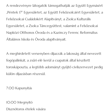
A rendezvényre látogatók támogathatják az Együtt Egymásért
„Péntek 17” Egyesületet, az Együtt Felsőzsolcáért Egyesületet, a
Felsőzsolcai Családokért Alapítványt, a Zsolca Kulturális
Egyesületet, a Zsolca Táncegyüttest, valamint a Felsőzsolcai
Napközi Otthonos Óvoda és a Kazinczy Ferenc Református
Általános Iskola és Óvoda alapítványait.
A meghirdetett versenyben díjazzák a lakosság által nevezett
fogópálinkát, a zsűri elé kerül a csapatok által készített
toroskáposzta, a legtöbb adományt gyűjtő civilszervezet pedig
külön díjazásban részesül.
7:00 Kapunyitás
10:00 Megnyitó
Disznótoros ételek vására