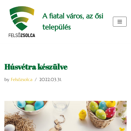
A fiatal város, az ősi
Skip
to
település
content
Húsvétra készülve
by
Felsőzsolca
2022.03.31.