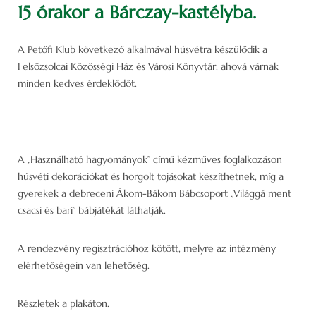
15 órakor a Bárczay-kastélyba.
A Petőfi Klub következő alkalmával húsvétra készülődik a
Felsőzsolcai Közösségi Ház és Városi Könyvtár, ahová várnak
minden kedves érdeklődőt.
A „Használható hagyományok” című kézműves foglalkozáson
húsvéti dekorációkat és horgolt tojásokat készíthetnek, míg a
gyerekek a debreceni Ákom-Bákom Bábcsoport „Világgá ment
csacsi és bari” bábjátékát láthatják.
A rendezvény regisztrációhoz kötött, melyre az intézmény
elérhetőségein van lehetőség.
Részletek a plakáton.