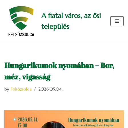
A fiatal város, az ősi
Skip
to
település
content
Hungarikumok nyomában – Bor,
méz, vigasság
by
Felsőzsolca
2026.05.04.